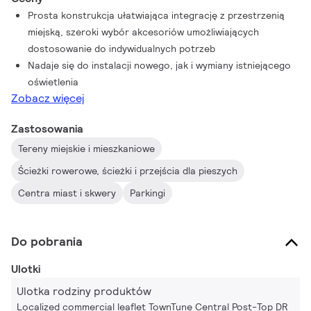
Signify Service Tag. Wystarczy zeskanować kod QR
Prosta konstrukcja ułatwiająca integrację z przestrzenią
umieszczony na wewnętrznej stronie drzwi masztu lub
miejską, szeroki wybór akcesoriów umożliwiających
bezpośrednio na oprawie, aby natychmiast uzyskać dostęp do
dostosowanie do indywidualnych potrzeb
konfiguracji oprawy. Dzięki temu czynności konserwacyjne i
Nadaje się do instalacji nowego, jak i wymiany istniejącego
programowanie stają się szybsze i łatwiejsze, a Ty możesz
oświetlenia
stworzyć cyfrową bibliotekę zasobów oświetleniowych i części
Zobacz więcej
zamiennych. TownTune korzysta również z platformy
oświetleniowej LEDGINE-O, dzięki czemu masz pewność, że na
Zastosowania
Twojej ulicy zawsze będzie odpowiednia ilość i kierunek światła.
Tereny miejskie i mieszkaniowe
Co więcej, dzięki gotowości systemowej (SR) TownTune jest
także przygotowany na przyszłość. Rozwiązanie, które można
Ścieżki rowerowe, ścieżki i przejścia dla pieszych
połączyć zarówno z samodzielnymi, jak i zaawansowanymi
Centra miast i skwery
Parkingi
aplikacjami do sterowania i oświetlenia, takimi jak Interact City.
Do pobrania
Ulotki
Ulotka rodziny produktów
Localized commercial leaflet TownTune Central Post-Top DR