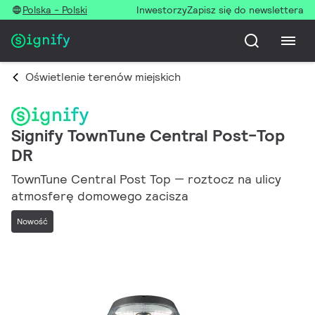
Polska - Polski
Inwestorzy
Zapisz się do newslettera
Oświetlenie terenów miejskich
Signify TownTune Central Post-Top
DR
TownTune Central Post Top — roztocz na ulicy
atmosferę domowego zacisza
Nowość