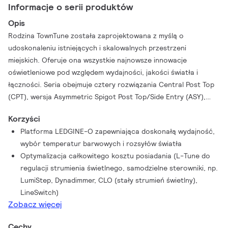
Informacje o serii produktów
Opis
Rodzina TownTune została zaprojektowana z myślą o
udoskonaleniu istniejących i skalowalnych przestrzeni
miejskich. Oferuje ona wszystkie najnowsze innowacje
oświetleniowe pod względem wydajności, jakości światła i
łączności. Seria obejmuje cztery rozwiązania Central Post Top
(CPT), wersja Asymmetric Spigot Post Top/Side Entry (ASY),
wersja z przedłużanym górnym wspornikiem słupka Lyre (Lyre)
Korzyści
oraz Central Post Top with Conical Comfort Bowl (CCB). Każdą
Platforma LEDGINE-O zapewniająca doskonałą wydajność,
oprawę TownTune można dostosować do własnych potrzeb,
wybór temperatur barwowych i rozsyłów światła
wybierając różne kształty na górze obudowy. Ponadto istnieje
Optymalizacja całkowitego kosztu posiadania (L-Tune do
możliwość dodania ozdobnego pierścienia dostępnego w
regulacji strumienia świetlnego, samodzielne sterowniki, np.
dwóch kolorach (z wyjątkiem CCB). Opcje projektowe
LumiStep, Dynadimmer, CLO (stały strumień świetlny),
pozwalające na stworzenie własnego, niepowtarzalnego
LineSwitch)
oświetlenia i nadanie dzielnicom i miastom wyjątkowego
Zobacz więcej
charakteru. Ponadto każda oprawa oświetleniowa z rodziny
TownTune jest jednoznacznie identyfikowalna dzięki aplikacji
Cechy