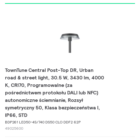
TownTune Central Post-Top DR, Urban
road & street light, 30.5 W, 3430 lm, 4000
K, CRI70, Programowalne (za
pośrednictwem protokołu DALI lub NFC)
autonomiczne ściemnianie, Rozsył
symetryczny 50, Klasa bezpieczeństwa I,
IP66, STD
BDP261 LED50-4S/740 DS50 CLO DDF2 62P
49025600