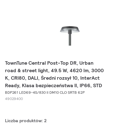
TownTune Central Post-Top DR, Urban
road & street light, 49.5 W, 4620 lm, 3000
K, CRI80, DALI, Średni rozsył 10, InterAct
Ready, Klasa bezpieczeństwa II, IP66, STD
BDP261 LED69-4S/830 II DM10 CLO SRTB 62P
49029400
Liczba produktów: 2