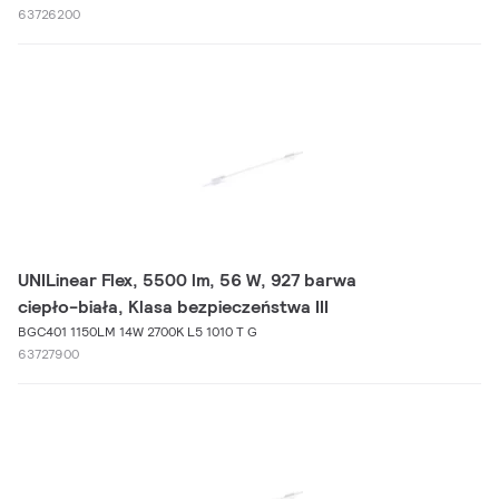
63726200
UNILinear Flex, 5500 lm, 56 W, 927 barwa
ciepło-biała, Klasa bezpieczeństwa III
BGC401 1150LM 14W 2700K L5 1010 T G
63727900