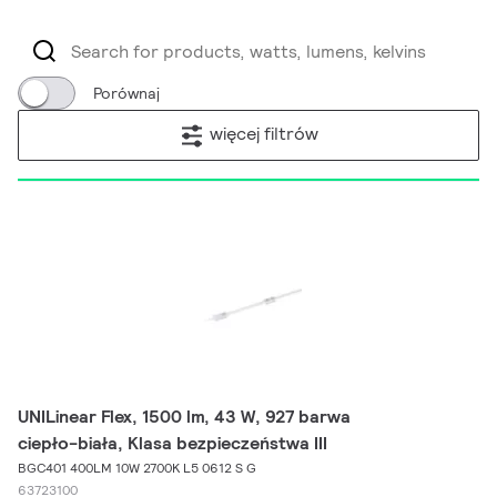
Porównaj
więcej filtrów
UNILinear Flex, 1500 lm, 43 W, 927 barwa
ciepło-biała, Klasa bezpieczeństwa III
BGC401 400LM 10W 2700K L5 0612 S G
63723100