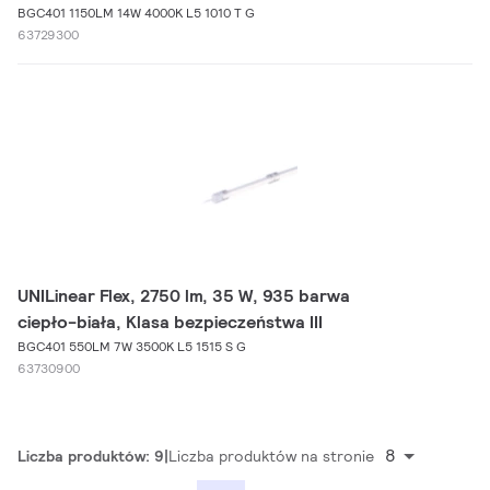
BGC401 1150LM 14W 4000K L5 1010 T G
63729300
UNILinear Flex, 2750 lm, 35 W, 935 barwa
ciepło-biała, Klasa bezpieczeństwa III
BGC401 550LM 7W 3500K L5 1515 S G
63730900
8
Liczba produktów: 9
Liczba produktów na stronie