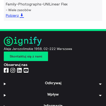
Family-Photographs-UNILinear Flex
Wiele zasobów
Pobierz
Aleje Jerozolimskie 195B, 02-222 Warszawa
Skontaktuj się z nami
Obserwuj nas
Odkrywaj
Wpływ
Informacje