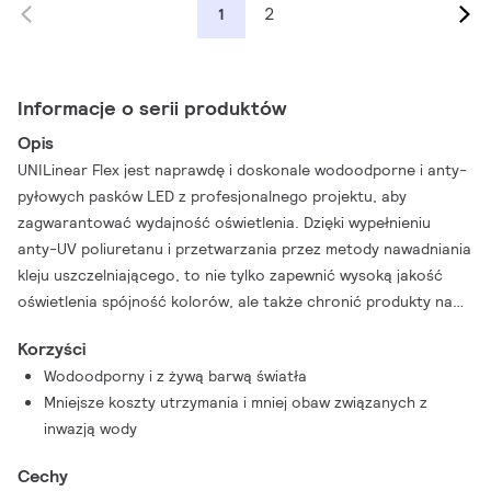
2
1
Informacje o serii produktów
Opis
UNILinear Flex jest naprawdę i doskonale wodoodporne i anty-
pyłowych pasków LED z profesjonalnego projektu, aby
zagwarantować wydajność oświetlenia. Dzięki wypełnieniu
anty-UV poliuretanu i przetwarzania przez metody nawadniania
kleju uszczelniającego, to nie tylko zapewnić wysoką jakość
oświetlenia spójność kolorów, ale także chronić produkty na
zewnątrz przed z trudnych warunkach na zewnątrz. To może
Korzyści
być stosowany do dekoracji oświetlenia i oświetlenia
Wodoodporny i z żywą barwą światła
orientacyjnego na zewnątrz, wyższy CRI (80) zapewnia dobrą
Mniejsze koszty utrzymania i mniej obaw związanych z
wydajność oświetlenia w oddawaniu barw.
inwazją wody
Cechy