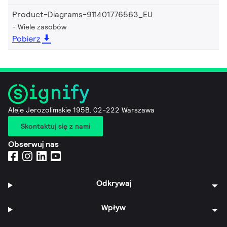
Product-Diagrams-911401776563_EU
Wiele zasobów
Pobierz
Aleje Jerozolimskie 195B, 02-222 Warszawa
Skontaktuj się z nami
Obserwuj nas
Odkrywaj
Wpływ