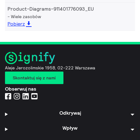
Product-Diagrams-911401776093_EU
Wiele zasobów
Pobierz
Aleje Jerozolimskie 195B, 02-222 Warszawa
Skontaktuj się z nami
Obserwuj nas
Odkrywaj
Wpływ