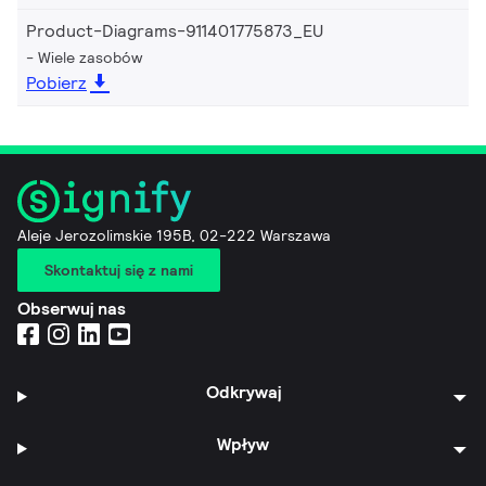
Product-Diagrams-911401775873_EU
Wiele zasobów
Pobierz
Aleje Jerozolimskie 195B, 02-222 Warszawa
Skontaktuj się z nami
Obserwuj nas
Odkrywaj
Wpływ