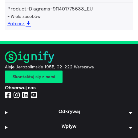
Product-Diagrams-911401775633_EU
Wiele zasobów
Pobierz
Aleje Jerozolimskie 195B, 02-222 Warszawa
Skontaktuj się z nami
Obserwuj nas
Odkrywaj
Wpływ