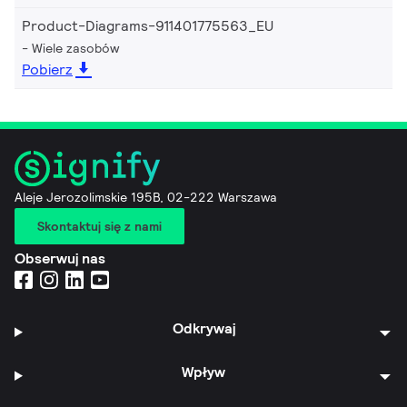
Product-Diagrams-911401775563_EU
Wiele zasobów
Pobierz
Aleje Jerozolimskie 195B, 02-222 Warszawa
Skontaktuj się z nami
Obserwuj nas
Odkrywaj
Wpływ