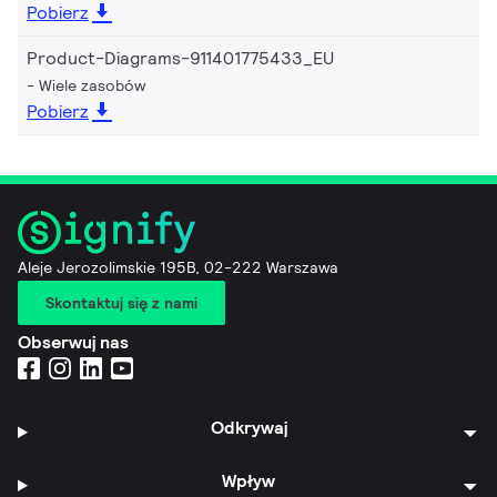
Pobierz
Product-Diagrams-911401775433_EU
Wiele zasobów
Pobierz
Aleje Jerozolimskie 195B, 02-222 Warszawa
Skontaktuj się z nami
Obserwuj nas
Odkrywaj
Wpływ