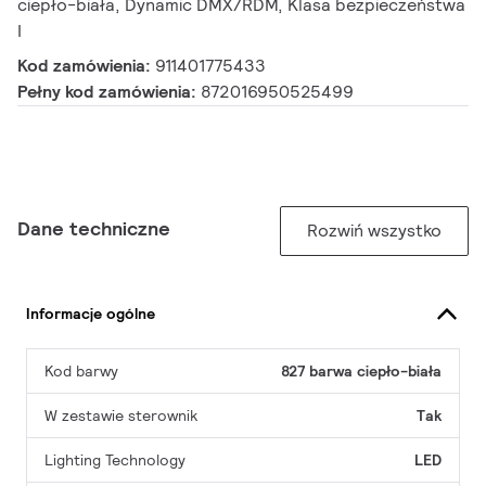
ciepło-biała, Dynamic DMX/RDM, Klasa bezpieczeństwa
I
Kod zamówienia:
911401775433
Pełny kod zamówienia:
872016950525499
Dane techniczne
Rozwiń wszystko
Informacje ogólne
Kod barwy
827 barwa ciepło-biała
W zestawie sterownik
Tak
Lighting Technology
LED