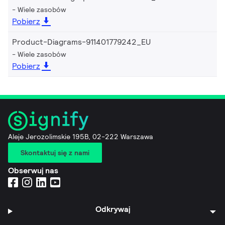
Wiele zasobów
Pobierz
Product-Diagrams-911401779242_EU
Wiele zasobów
Pobierz
Aleje Jerozolimskie 195B, 02-222 Warszawa
Skontaktuj się z nami
Obserwuj nas
Odkrywaj