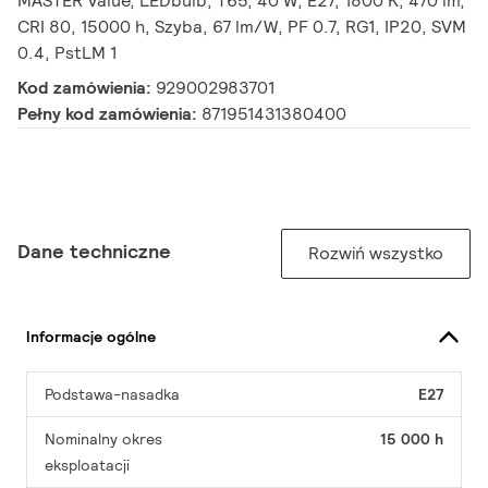
MASTER Value, LEDbulb, T65, 40 W, E27, 1800 K, 470 lm,
CRI 80, 15000 h, Szyba, 67 lm/W, PF 0.7, RG1, IP20, SVM
0.4, PstLM 1
Kod zamówienia:
929002983701
Pełny kod zamówienia:
871951431380400
Dane techniczne
Rozwiń wszystko
Informacje ogólne
Podstawa-nasadka
E27
Nominalny okres
15 000 h
eksploatacji