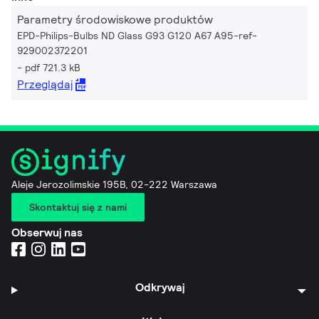
Parametry środowiskowe produktów
EPD-Philips-Bulbs ND Glass G93 G120 A67 A95-ref-
929002372201
pdf 721.3 kB
Przeglądaj
Aleje Jerozolimskie 195B, 02-222 Warszawa
Skontaktuj się z nami
Obserwuj nas
Odkrywaj