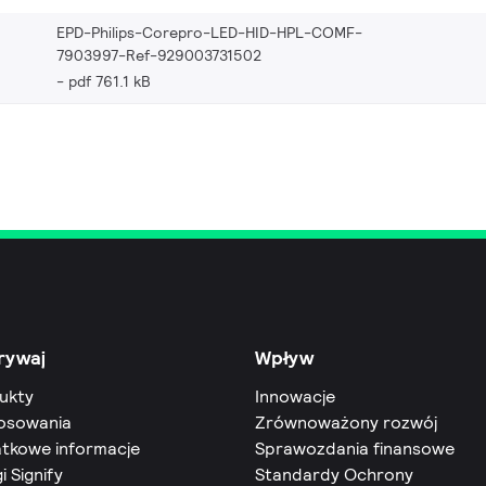
EPD-Philips-Corepro-LED-HID-HPL-COMF-
7903997-Ref-929003731502
pdf 761.1 kB
rywaj
Wpływ
ukty
Innowacje
osowania
Zrównoważony rozwój
tkowe informacje
Sprawozdania finansowe
i Signify
Standardy Ochrony