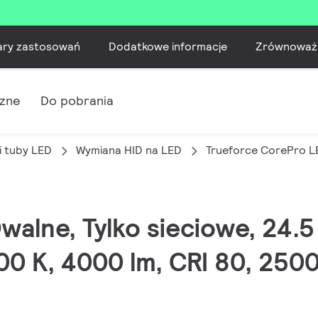
ary zastosowań
Dodatkowe informacje
Zrównoważ
czne
Do pobrania
i tuby LED
Wymiana HID na LED
Trueforce CorePro 
Owalne, Tylko sieciowe, 24.
0 K, 4000 lm, CRI 80, 250