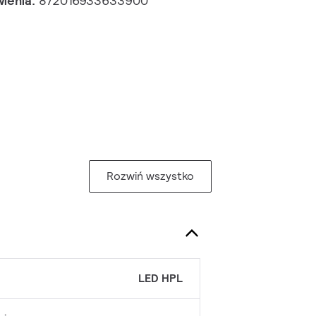
wienia:
872016933633900
Rozwiń wszystko
LED HPL