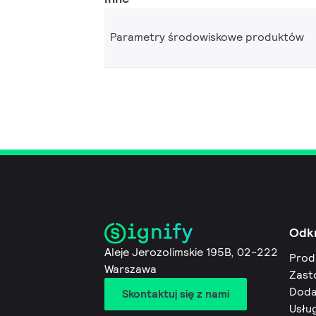
Parametry środowiskowe produktów
Odk
Aleje Jerozolimskie 195B, 02-222
Prod
Warszawa
Zast
Doda
Skontaktuj się z nami
Usług