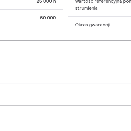
25 000 h
Wartość referencyjna po
strumienia
50 000
Okres gwarancji