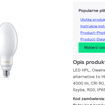
Popularne pli
Ulotka produ
Instrukcje inst
Product-Pho
Product-Dia
Wybierz i p
Opis produk
LED HPL, Owalne
alternative to 
4000 lm, CRI 80,
Szyba, RG0, IP65
Kod zamówienia