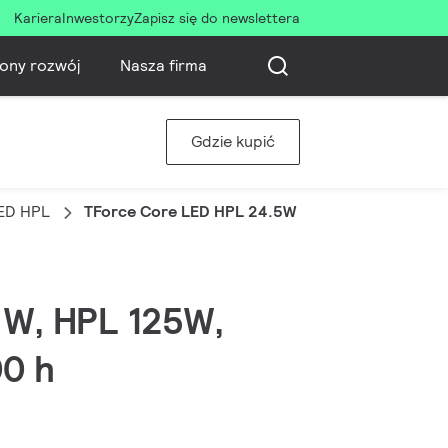
Kariera
Inwestorzy
Zapisz się do newslettera
ony rozwój
Nasza firma
Gdzie kupić
LED HPL
TForce Core LED HPL 24.5W E27 830 FR
5 W, HPL 125W,
00 h