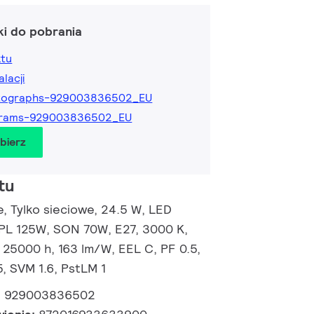
ki do pobrania
ktu
alacji
tographs-929003836502_EU
grams-929003836502_EU
obierz
tu
, Tylko sieciowe, 24.5 W, LED
HPL 125W, SON 70W, E27, 3000 K,
 25000 h, 163 lm/W, EEL C, PF 0.5,
, SVM 1.6, PstLM 1
:
929003836502