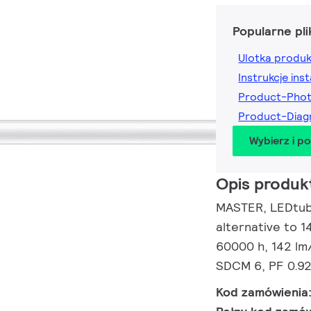
Popularne pli
Ulotka produ
Instrukcje inst
Product-Pho
Product-Dia
Wybierz i p
Opis produk
MASTER, LEDtube
alternative to 1
60000 h, 142 lm
SDCM 6, PF 0.92
Kod zamówienia