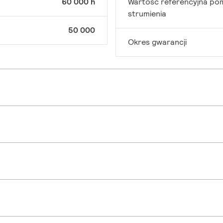
60 000 h
Wartość referencyjna po
strumienia
50 000
Okres gwarancji