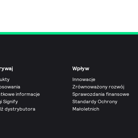
rywaj
Wpływ
ukty
Innowacje
osowania
Zrównoważony rozwój
tkowe informacje
Sprawozdania finansowe
i Signify
Standardy Ochrony
dź dystrybutora
Małoletnich