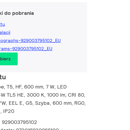
ki do pobrania
ktu
alacji
tographs-929003795102_EU
grams-929003795102_EU
obierz
tu
, T5, HF, 600 mm, 7 W, LED
4W TL5 HE, 3000 K, 1000 lm, CRI 80,
/W, EEL E, G5, Szyba, 600 mm, RG0,
, IP20
:
929003795102