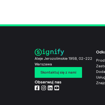
Odk
Aleje Jerozolimskie 195B, 02-222
Prod
Warszawa
Zast
Doda
Skontaktuj się z nami
Usług
Obserwuj nas
Znaj