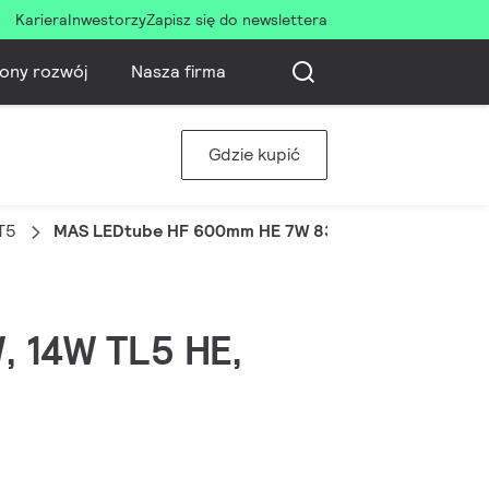
Kariera
Inwestorzy
Zapisz się do newslettera
ony rozwój
Nasza firma
Gdzie kupić
T5
MAS LEDtube HF 600mm HE 7W 830 T5
W, 14W TL5 HE,