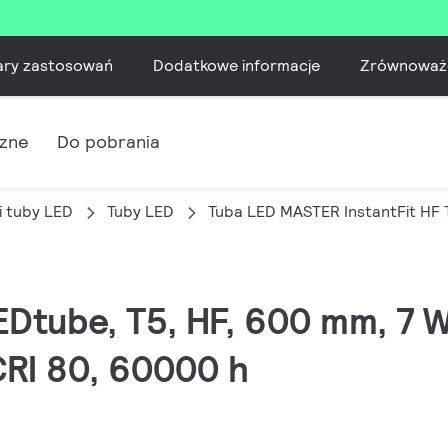
ary zastosowań
Dodatkowe informacje
Zrównoważ
czne
Do pobrania
i tuby LED
Tuby LED
Tuba LED MASTER InstantFit HF 
EDtube, T5, HF, 600 mm, 7 
CRI 80, 60000 h