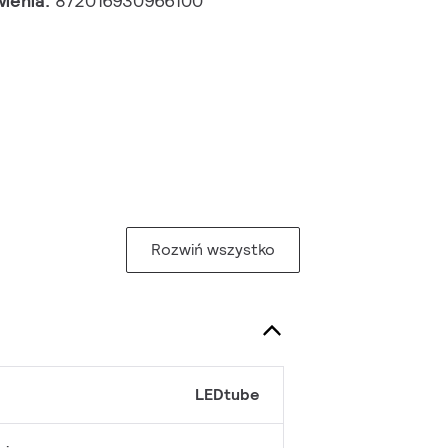
wienia:
872016930966100
Rozwiń wszystko
LEDtube