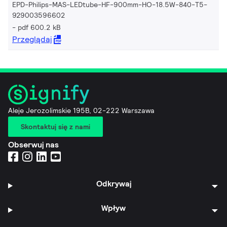
EPD-Philips-MAS-LEDtube-HF-900mm-HO-18.5W-840-T5-
929003596602
pdf 600.2 kB
Przeglądaj
Aleje Jerozolimskie 195B, 02-222 Warszawa
Skontaktuj się z nami
Obserwuj nas
Odkrywaj
Wpływ