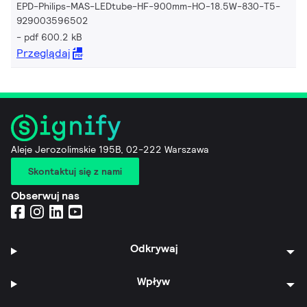
EPD-Philips-MAS-LEDtube-HF-900mm-HO-18.5W-830-T5-
929003596502
pdf 600.2 kB
Przeglądaj
Aleje Jerozolimskie 195B, 02-222 Warszawa
Skontaktuj się z nami
Obserwuj nas
Odkrywaj
Wpływ