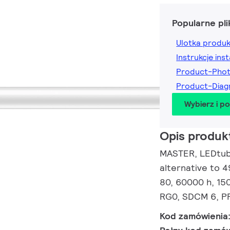
Popularne pli
Ulotka produ
Instrukcje inst
Product-Pho
Product-Dia
Wybierz i p
Opis produk
MASTER, LEDtube
alternative to 
80, 60000 h, 15
RG0, SDCM 6, PF
Kod zamówienia