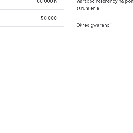
60 000 h
Wartość referencyjna po
strumienia
50 000
Okres gwarancji