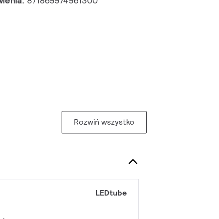
wienia:
871869974961300
Rozwiń wszystko
LEDtube