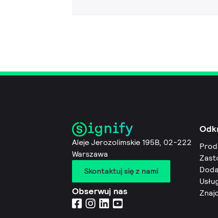
Odk
Aleje Jerozolimskie 195B, 02-222
Prod
Warszawa
Zast
Doda
Skontaktuj się z nami
Usług
Obserwuj nas
Znaj