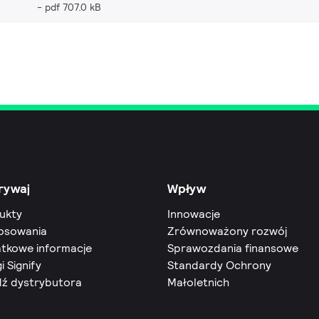
pdf 707.0 kB
rywaj
Wpływ
ukty
Innowacje
osowania
Zrównoważony rozwój
tkowe informacje
Sprawozdania finansowe
i Signify
Standardy Ochrony
dź dystrybutora
Małoletnich