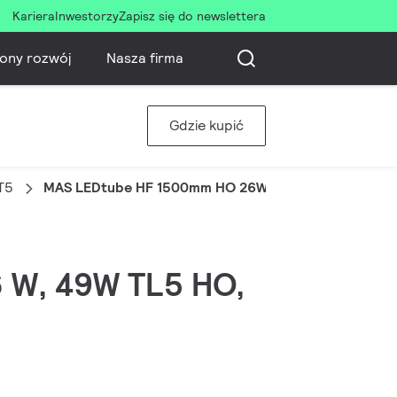
Kariera
Inwestorzy
Zapisz się do newslettera
ony rozwój
Nasza firma
Gdzie kupić
T5
MAS LEDtube HF 1500mm HO 26W 865 T5 OE
6 W, 49W TL5 HO,