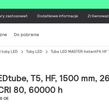
ary zastosowań
Dodatkowe informacje
Zrównoważ
czne
Do pobrania
i tuby LED
Tuby LED
Tuba LED MASTER InstantFit HF 
EDtube, T5, HF, 1500 mm, 2
CRI 80, 60000 h
5 OE