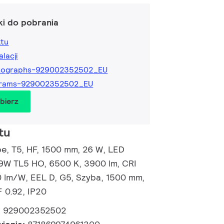
ki do pobrania
ktu
alacji
tographs-929002352502_EU
grams-929002352502_EU
obierz
tu
, T5, HF, 1500 mm, 26 W, LED
49W TL5 HO, 6500 K, 3900 lm, CRI
0 lm/W, EEL D, G5, Szyba, 1500 mm,
 0.92, IP20
:
929002352502