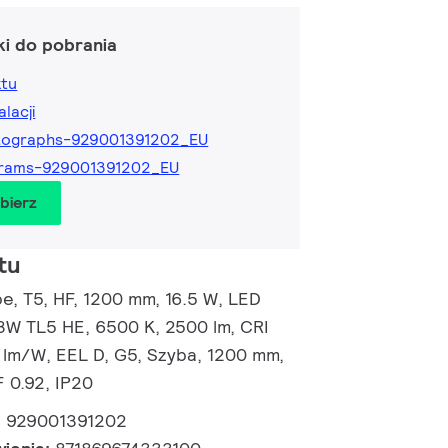
ki do pobrania
ktu
alacji
tographs-929001391202_EU
grams-929001391202_EU
obierz
tu
, T5, HF, 1200 mm, 16.5 W, LED
28W TL5 HE, 6500 K, 2500 lm, CRI
1 lm/W, EEL D, G5, Szyba, 1200 mm,
 0.92, IP20
:
929001391202