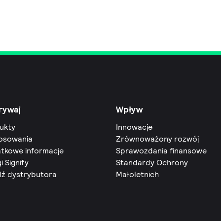
rywaj
Wpływ
ukty
Innowacje
osowania
Zrównoważony rozwój
tkowe informacje
Sprawozdania finansowe
i Signify
Standardy Ochrony
dź dystrybutora
Małoletnich