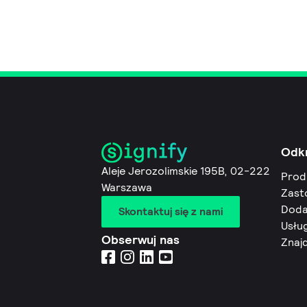
Odk
Aleje Jerozolimskie 195B, 02-222
Prod
Warszawa
Zast
Doda
Skontaktuj się z nami
Usług
Obserwuj nas
Znaj