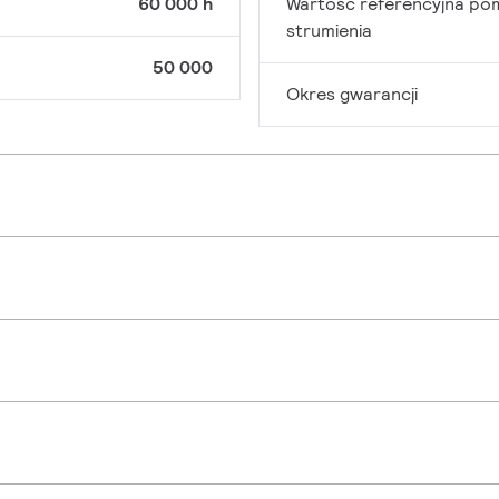
60 000 h
Wartość referencyjna po
strumienia
50 000
Okres gwarancji