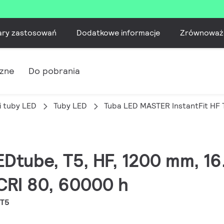
ary zastosowań
Dodatkowe informacje
Zrównoważ
czne
Do pobrania
i tuby LED
Tuby LED
Tuba LED MASTER InstantFit HF 
EDtube, T5, HF, 1200 mm, 1
CRI 80, 60000 h
 T5