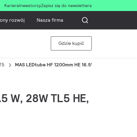
Kariera
Inwestorzy
Zapisz się do newslettera
ony rozwój
Nasza firma
Gdzie kupić
T5
MAS LEDtube HF 1200mm HE 16.5W 865 T5
6.5 W, 28W TL5 HE,