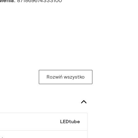
wienia:
871869674333100
Rozwiń wszystko
LEDtube