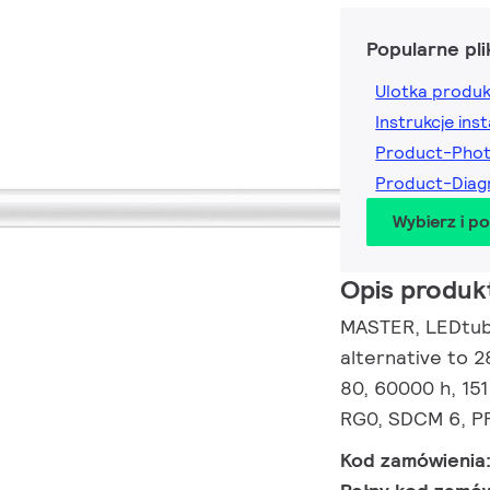
Popularne pli
Ulotka produ
Instrukcje inst
Product-Pho
Product-Dia
Wybierz i p
Opis produk
MASTER, LEDtube
alternative to 
80, 60000 h, 15
RG0, SDCM 6, PF
Kod zamówienia