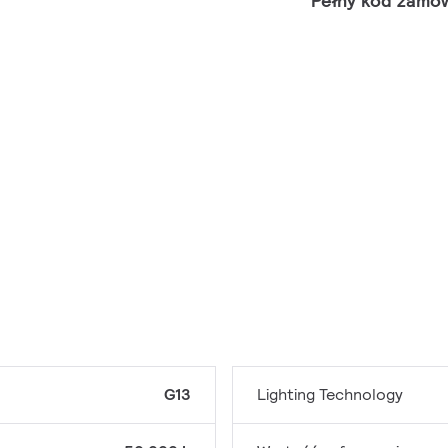
Pełny kod zamó
G13
Lighting Technology