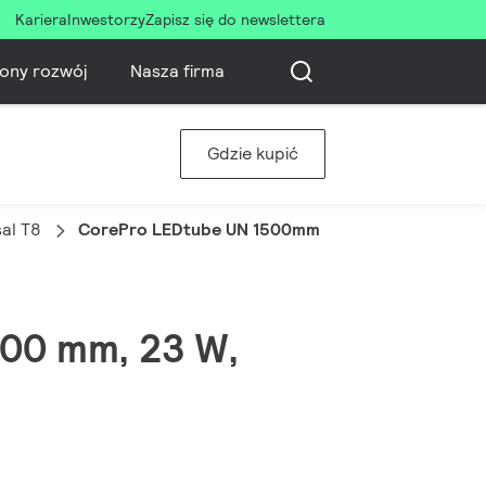
Kariera
Inwestorzy
Zapisz się do newslettera
ony rozwój
Nasza firma
Gdzie kupić
al T8
CorePro LEDtube UN 1500mm HO 23W865 T8
500 mm, 23 W,