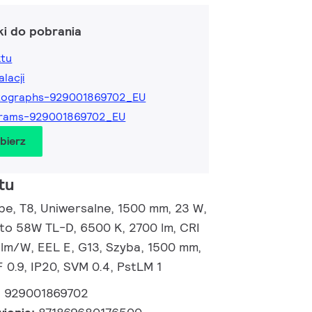
ki do pobrania
ktu
alacji
tographs-929001869702_EU
grams-929001869702_EU
obierz
tu
e, T8, Uniwersalne, 1500 mm, 23 W,
 to 58W TL-D, 6500 K, 2700 lm, CRI
 lm/W, EEL E, G13, Szyba, 1500 mm,
 0.9, IP20, SVM 0.4, PstLM 1
:
929001869702