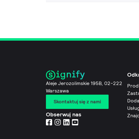
Odk
Aleje Jerozolimskie 195B, 02-222
Prod
Warszawa
Zast
Doda
Skontaktuj się z nami
Usług
Obserwuj nas
Znaj