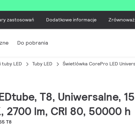
ary zastosowań
Dodatkowe informacje
Zrównoważ
czne
Do pobrania
i tuby LED
Tuby LED
Świetlówka CorePro LED Univers
LEDtube, T8, Uniwersalne, 1
 2700 lm, CRI 80, 50000 h
65 T8