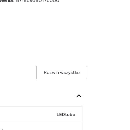
wienia:
871869680176500
Rozwiń wszystko
LEDtube