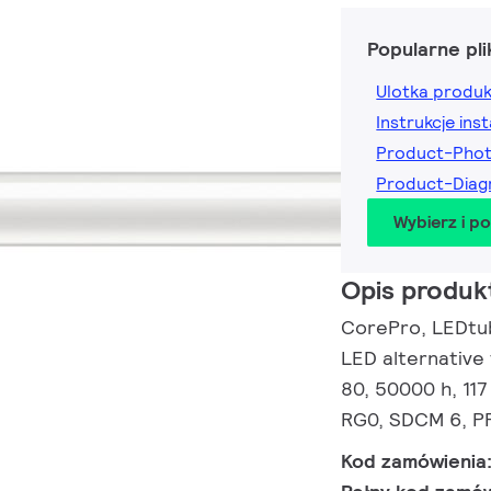
Popularne pli
Ulotka produ
Instrukcje inst
Product-Pho
Product-Dia
Wybierz i p
Opis produk
CorePro, LEDtub
LED alternative
80, 50000 h, 117
RG0, SDCM 6, PF
Kod zamówienia