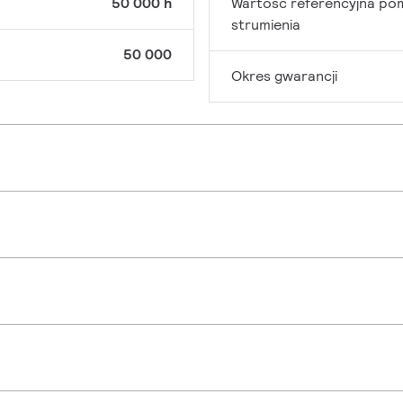
50 000 h
Wartość referencyjna po
strumienia
50 000
Okres gwarancji