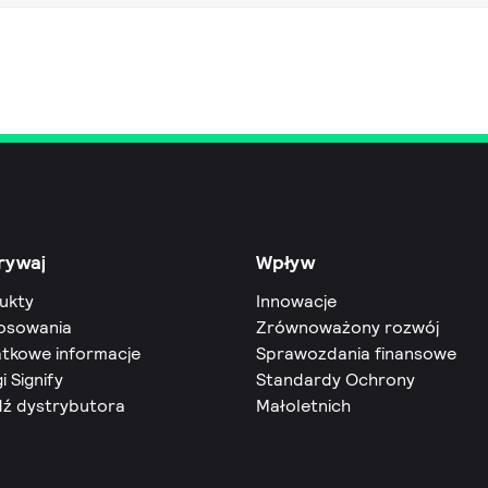
rywaj
Wpływ
ukty
Innowacje
osowania
Zrównoważony rozwój
tkowe informacje
Sprawozdania finansowe
i Signify
Standardy Ochrony
dź dystrybutora
Małoletnich