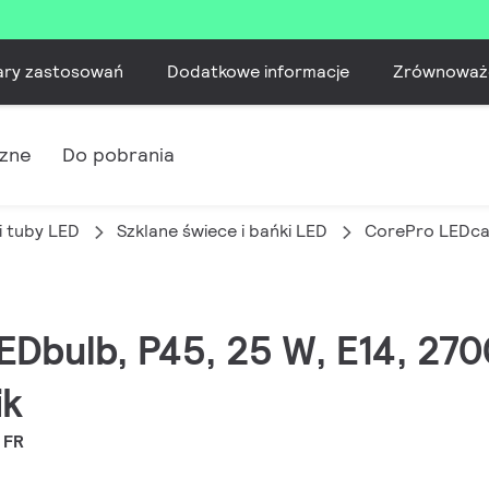
ary zastosowań
Dodatkowe informacje
Zrównoważ
czne
Do pobrania
i tuby LED
Szklane świece i bańki LED
CorePro LEDca
EDbulb, P45, 25 W, E14, 270
ik
 FR