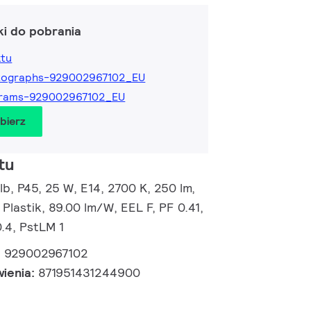
ki do pobrania
ktu
tographs-929002967102_EU
grams-929002967102_EU
obierz
tu
, P45, 25 W, E14, 2700 K, 250 lm,
 Plastik, 89.00 lm/W, EEL F, PF 0.41,
.4, PstLM 1
:
929002967102
wienia:
871951431244900