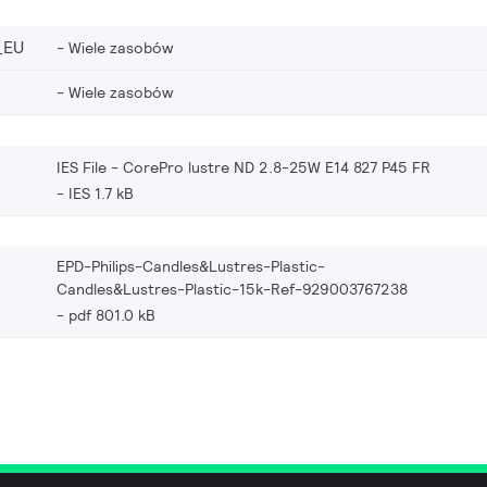
_EU
Wiele zasobów
Wiele zasobów
IES File - CorePro lustre ND 2.8-25W E14 827 P45 FR
IES 1.7 kB
EPD-Philips-Candles&Lustres-Plastic-
Candles&Lustres-Plastic-15k-Ref-929003767238
pdf 801.0 kB