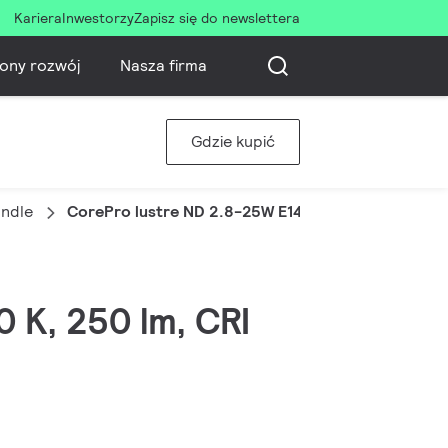
Kariera
Inwestorzy
Zapisz się do newslettera
ony rozwój
Nasza firma
Gdzie kupić
ndle
CorePro lustre ND 2.8-25W E14 827 P45 FR
0 K, 250 lm, CRI