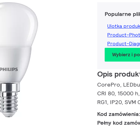
Popularne pli
Ulotka produ
Product-Pho
Product-Dia
Wybierz i p
Opis produk
CorePro, LEDbulb
CRI 80, 15000 h,
RG1, IP20, SVM 0
Kod zamówienia
Pełny kod zamó