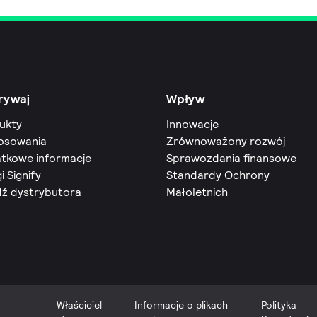
rywaj
Wpływ
ukty
Innowacje
osowania
Zrównoważony rozwój
tkowe informacje
Sprawozdania finansowe
i Signify
Standardy Ochrony
dź dystrybutora
Małoletnich
Właściciel
Informacje o plikach
Polityka