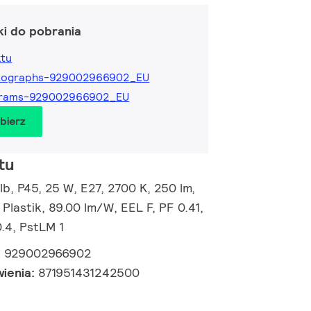
ki do pobrania
ktu
tographs-929002966902_EU
grams-929002966902_EU
obierz
tu
, P45, 25 W, E27, 2700 K, 250 lm,
 Plastik, 89.00 lm/W, EEL F, PF 0.41,
.4, PstLM 1
:
929002966902
wienia:
871951431242500