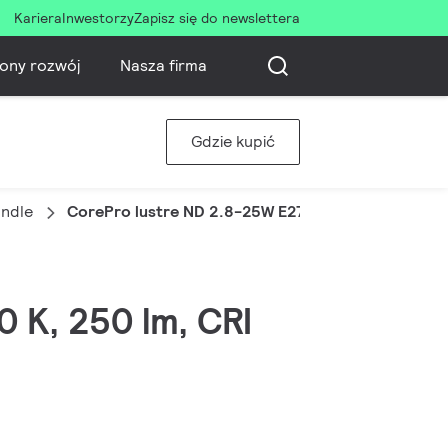
Kariera
Inwestorzy
Zapisz się do newslettera
ony rozwój
Nasza firma
Gdzie kupić
ndle
CorePro lustre ND 2.8-25W E27 827 P45 FR
0 K, 250 lm, CRI