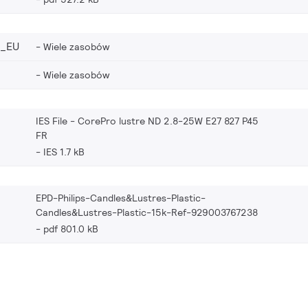
2_EU
Wiele zasobów
Wiele zasobów
IES File - CorePro lustre ND 2.8-25W E27 827 P45
FR
IES 1.7 kB
EPD-Philips-Candles&Lustres-Plastic-
Candles&Lustres-Plastic-15k-Ref-929003767238
pdf 801.0 kB