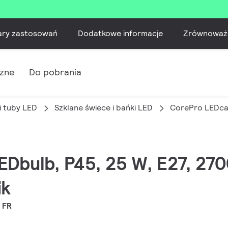
ary zastosowań
Dodatkowe informacje
Zrównoważ
czne
Do pobrania
i tuby LED
Szklane świece i bańki LED
CorePro LEDca
EDbulb, P45, 25 W, E27, 270
ik
 FR