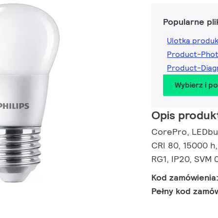
Popularne pli
Ulotka produ
Product-Pho
Product-Dia
Wybierz i p
Opis produk
CorePro, LEDbulb
CRI 80, 15000 h,
RG1, IP20, SVM 0
Kod zamówienia
Pełny kod zamó