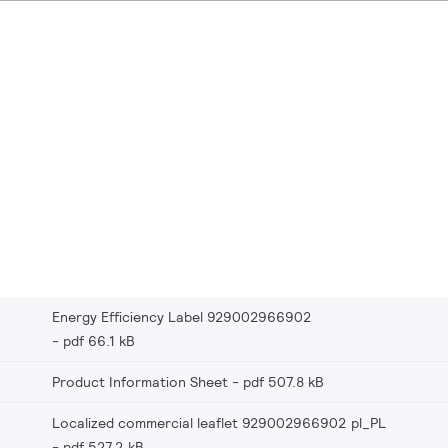
Energy Efficiency Label 929002966902
pdf 66.1 kB
Product Information Sheet
pdf 507.8 kB
Localized commercial leaflet 929002966902 pl_PL
pdf 527.2 kB