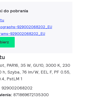
ki do pobrania
ktu
tographs-929002068202_EU
grams-929002068202_EU
obierz
tu
t, PAR16, 35 W, GU10, 3000 K, 230
0 h, Szyba, 76 lm/W, EEL F, PF 0.55,
.4, PstLM 1
:
929002068202
wienia:
871869672135300