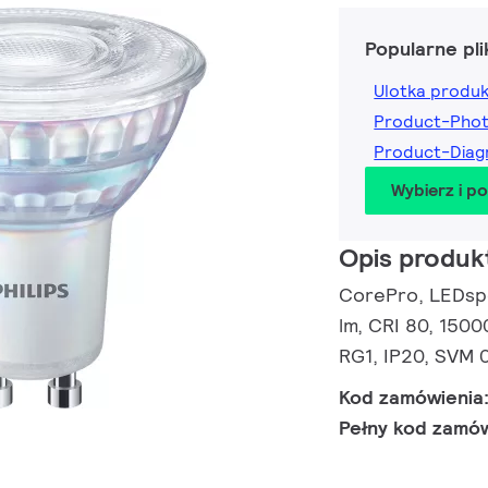
Popularne pli
Ulotka produ
Product-Pho
Product-Dia
Wybierz i p
Opis produk
CorePro, LEDspo
lm, CRI 80, 1500
RG1, IP20, SVM 0
Kod zamówienia
Pełny kod zamó