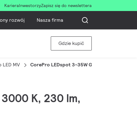
Kariera
Inwestorzy
Zapisz się do newslettera
ony rozwój
Nasza firma
Gdzie kupić
o LED MV
CorePro LEDspot 3-35W GU10 830 36D DIM
 3000 K, 230 lm,