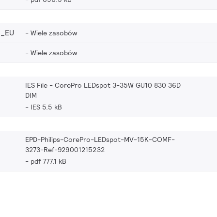
2_EU
Wiele zasobów
Wiele zasobów
IES File - CorePro LEDspot 3-35W GU10 830 36D
DIM
IES 5.5 kB
EPD-Philips-CorePro-LEDspot-MV-15K-COMF-
3273-Ref-929001215232
pdf 777.1 kB