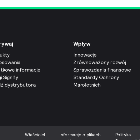
rywaj
Wpływ
ukty
Innowacje
osowania
Zrównoważony rozwój
tkowe informacje
Sprawozdania finansowe
i Signify
Standardy Ochrony
dź dystrybutora
Małoletnich
Właściciel
Informacje o plikach
Polityka