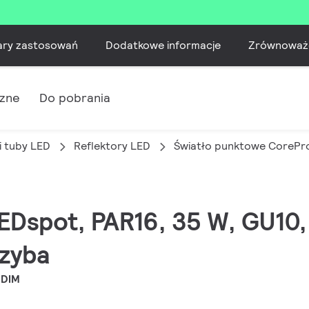
ary zastosowań
Dodatkowe informacje
Zrównoważ
czne
Do pobrania
i tuby LED
Reflektory LED
Światło punktowe CorePr
LEDspot, PAR16, 35 W, GU10,
Szyba
 DIM