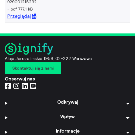
929001215232
pdf 777.1 kB
Przeglądaj
Aleje Jerozolimskie 195B, 02-222 Warszawa
Skontaktuj się z nami
Obserwuj nas
Odkrywaj
Wpływ
Informacje