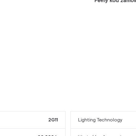
Pełny kod zamó
2G11
Lighting Technology