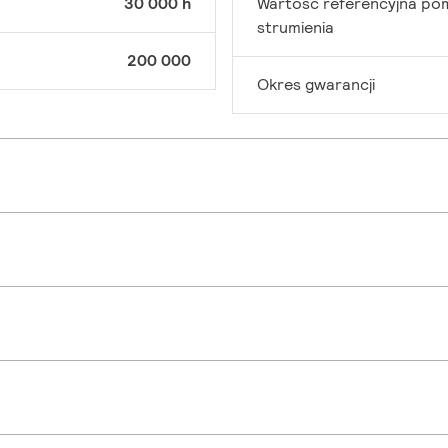
30 000 h
Wartość referencyjna po
strumienia
200 000
Okres gwarancji