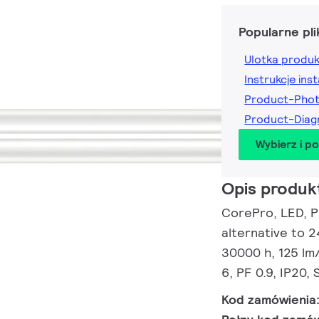
Popularne pli
Ulotka produ
Instrukcje inst
Product-Pho
Product-Dia
Wybierz i p
Opis produk
CorePro, LED, P
alternative to 2
30000 h, 125 lm
6, PF 0.9, IP20,
Kod zamówienia