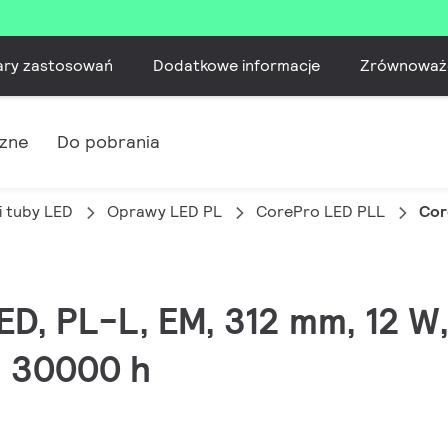
ary zastosowań
Dodatkowe informacje
Zrównoważ
czne
Do pobrania
i tuby LED
Oprawy LED PL
CorePro LED PLL
Cor
LED, PL-L, EM, 312 mm, 12 
0, 30000 h