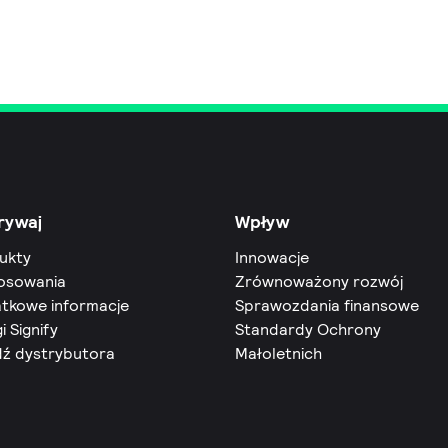
rywaj
Wpływ
ukty
Innowacje
osowania
Zrównoważony rozwój
tkowe informacje
Sprawozdania finansowe
i Signify
Standardy Ochrony
dź dystrybutora
Małoletnich