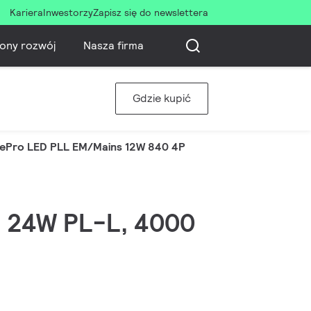
Kariera
Inwestorzy
Zapisz się do newslettera
ony rozwój
Nasza firma
Gdzie kupić
ePro LED PLL EM/Mains 12W 840 4P
W, 24W PL-L, 4000