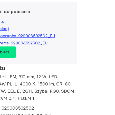
ki do pobrania
ktu
alacji
tographs-929003592502_EU
grams-929003592502_EU
obierz
tu
L-L, EM, 312 mm, 12 W, LED
4W PL-L, 4000 K, 1500 lm, CRI 80,
/W, EEL E, 2G11, Szyba, RG0, SDCM
 SVM 0.4, PstLM 1
:
929003592502