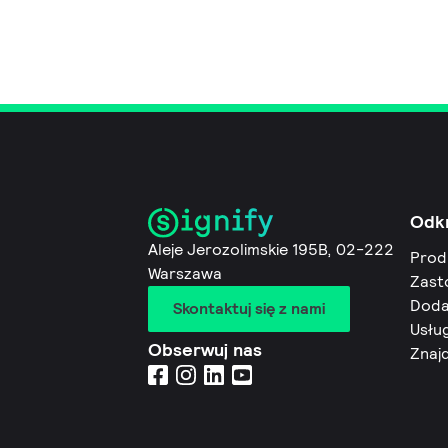
Odk
Aleje Jerozolimskie 195B, 02-222
Prod
Warszawa
Zast
Doda
Skontaktuj się z nami
Usług
Obserwuj nas
Znaj