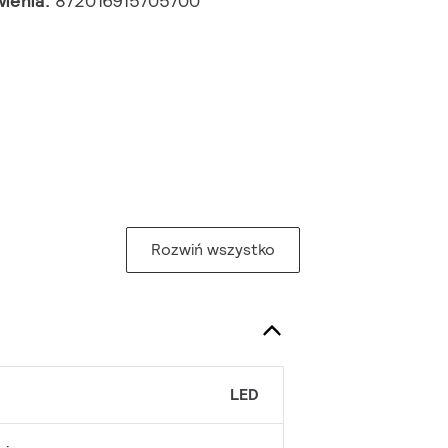
wienia:
872016915705700
Rozwiń wszystko
LED