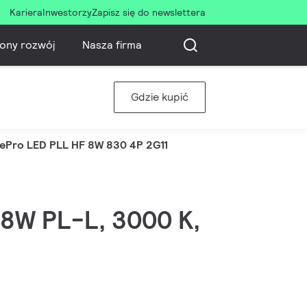
Kariera
Inwestorzy
Zapisz się do newslettera
ony rozwój
Nasza firma
Gdzie kupić
ePro LED PLL HF 8W 830 4P 2G11
 18W PL-L, 3000 K,