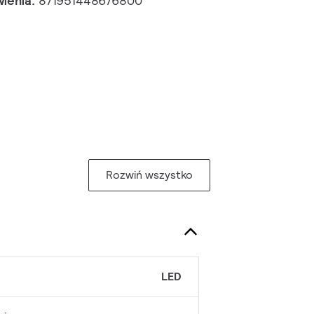
wienia:
871951448676800
Rozwiń wszystko
LED