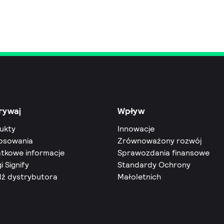
rywaj
Wpływ
ukty
Innowacje
osowania
Zrównoważony rozwój
tkowe informacje
Sprawozdania finansowe
i Signify
Standardy Ochrony
dź dystrybutora
Małoletnich