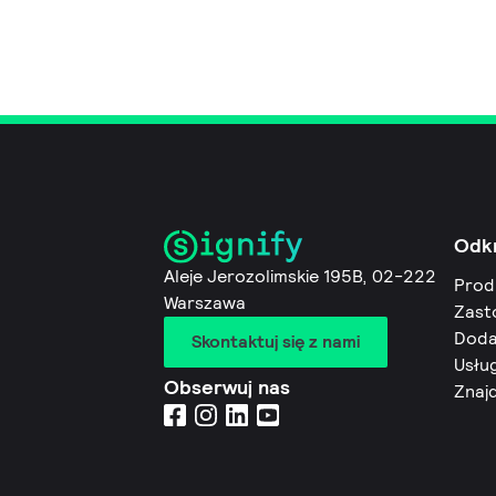
Odk
Aleje Jerozolimskie 195B, 02-222
Prod
Warszawa
Zast
Doda
Skontaktuj się z nami
Usług
Obserwuj nas
Znaj