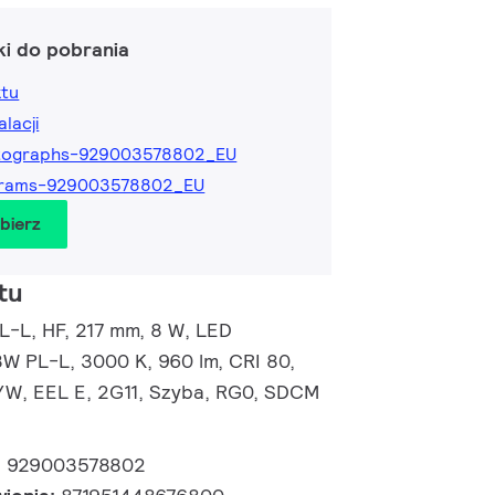
ki do pobrania
ktu
alacji
tographs-929003578802_EU
grams-929003578802_EU
obierz
tu
L-L, HF, 217 mm, 8 W, LED
8W PL-L, 3000 K, 960 lm, CRI 80,
/W, EEL E, 2G11, Szyba, RG0, SDCM
:
929003578802