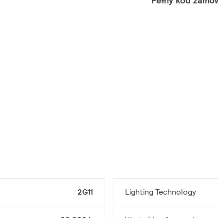
Pełny kod zamó
2G11
Lighting Technology