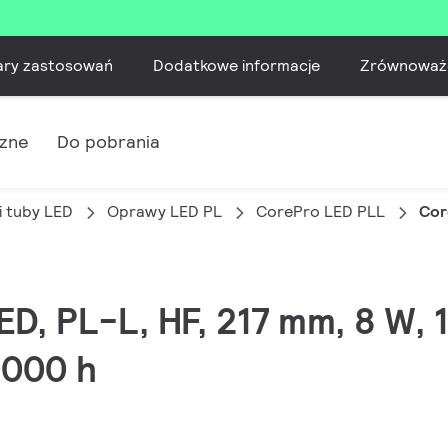
ary zastosowań
Dodatkowe informacje
Zrównoważ
czne
Do pobrania
i tuby LED
Oprawy LED PL
CorePro LED PLL
Cor
LED, PL-L, HF, 217 mm, 8 W,
0000 h