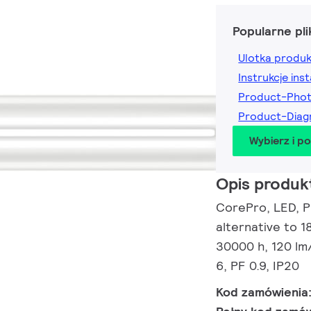
Popularne pli
Ulotka produ
Instrukcje inst
Product-Pho
Product-Dia
Wybierz i p
Opis produk
CorePro, LED, P
alternative to 1
30000 h, 120 lm
6, PF 0.9, IP20
Kod zamówienia