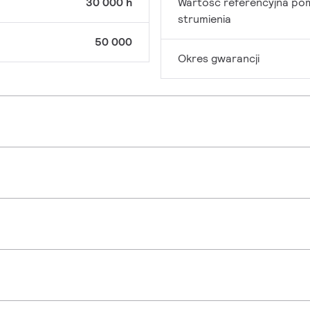
30 000 h
Wartość referencyjna po
strumienia
50 000
Okres gwarancji