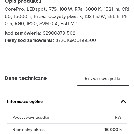
Opis produktu
CorePro, LEDspot, R7S, 100 W, R7s, 3000 K, 1521 lm, CRI
80, 15000 h, Przezroczysty plastik, 132 lm/W, EEL E, PF
0.5, RG0, IP20, SVM 0.4, PstLM 1
Kod zamówienia:
929003791502
Pełny kod zamówienia:
872016930199300
Dane techniczne
Rozwiń wszystko
Informacje ogólne
Podstawa-nasadka
R7s
Nominalny okres
15 000 h