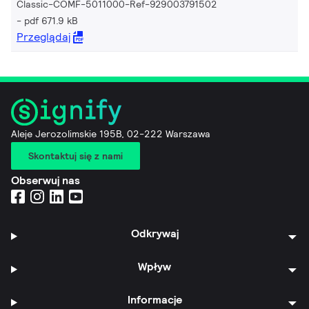
Classic-COMF-5011000-Ref-929003791502
pdf 671.9 kB
Przeglądaj
Aleje Jerozolimskie 195B, 02-222 Warszawa
Skontaktuj się z nami
Obserwuj nas
Odkrywaj
Wpływ
Informacje