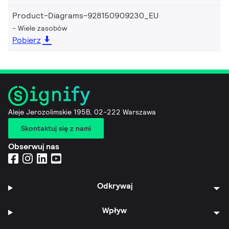
Product-Diagrams-928150909230_EU
Wiele zasobów
Pobierz
Aleje Jerozolimskie 195B, 02-222 Warszawa
Skontaktuj się z nami
Obserwuj nas
Odkrywaj
Wpływ