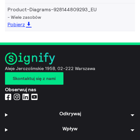
Product-Diagrams-928144809293_EU
Wiele zasobów
Pobierz
Aleje Jerozolimskie 195B, 02-222 Warszawa
Skontaktuj się z nami
Obserwuj nas
Odkrywaj
Wpływ