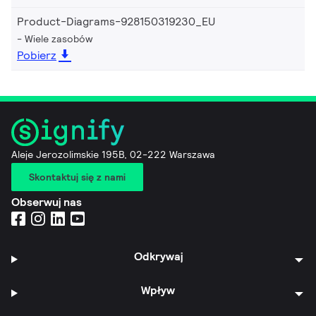
Product-Diagrams-928150319230_EU
Wiele zasobów
Pobierz
Aleje Jerozolimskie 195B, 02-222 Warszawa
Skontaktuj się z nami
Obserwuj nas
Odkrywaj
Wpływ