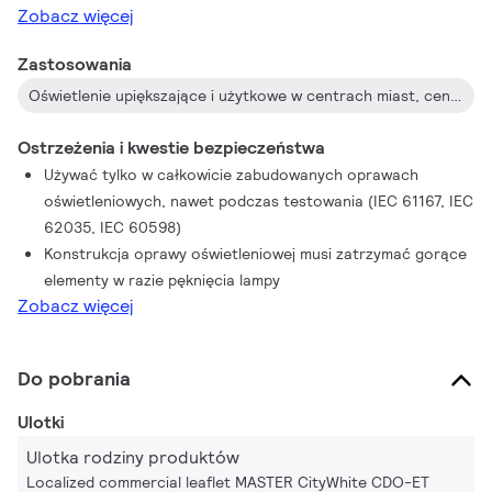
Zobacz więcej
Zastosowania
Oświetlenie upiększające i użytkowe w centrach miast, centrach handlowych i miejscach ruchu pieszego, a także na terenach mieszkaniowych do oświetlenia dróg i w roli oświetlenia zalewowego
Ostrzeżenia i kwestie bezpieczeństwa
Używać tylko w całkowicie zabudowanych oprawach
oświetleniowych, nawet podczas testowania (IEC 61167, IEC
62035, IEC 60598)
Konstrukcja oprawy oświetleniowej musi zatrzymać gorące
elementy w razie pęknięcia lampy
Zobacz więcej
Do pobrania
Ulotki
Ulotka rodziny produktów
Localized commercial leaflet MASTER CityWhite CDO-ET