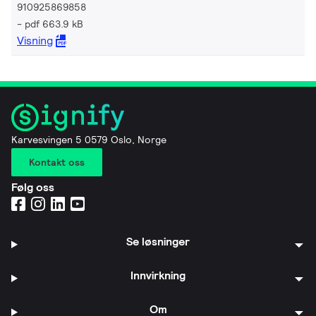
910925869858
pdf 663.9 kB
Visning
Karvesvingen 5 0579 Oslo, Norge
Kontakt oss
Følg oss
Se løsninger
Innvirkning
Om