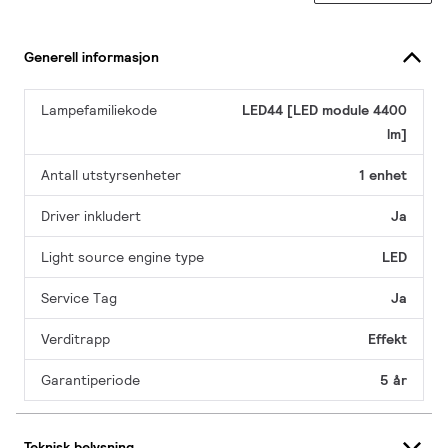
Generell informasjon
Lampefamiliekode
LED44 [LED module 4400
lm]
Antall utstyrsenheter
1 enhet
Driver inkludert
Ja
Light source engine type
LED
Service Tag
Ja
Verditrapp
Effekt
Garantiperiode
5 år
Teknisk belysning