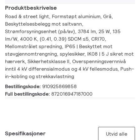
Produktbeskrivelse
Road & street light, Formstøpt aluminium, Grå,
Beskyttelsesbelegg mot saltvann,
Strømforsyningsenhet (på/av), 3784 lm, 25 W, 135
lm/W, 4000 K, (0.41, 0.39) SDCM ≤5, CRI70,
Mellomstrålet spredning, IP65 | Beskyttet mot
støvgjennomtrengning, spylesikker, IK08 | 5 J sikret mot
hærverk, Sikkerhetsklasse II, Overspenningsvernnivå
inntil 4 kV differensialmodus og 4 kV fellesmodus, Push-
in-kobling og strekkavlastning
Bestillingskode:
910925869858
Full bestillingskode:
872016947187000
Spesifikasjoner
Utvid alle