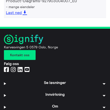
Product-Diagrams-927903004007_EU
mange eiendeler
Last ned
Karvesvingen 5 0579 Oslo, Norge
Kontakt oss
Følg oss
Se løsninger
Innvirkning
Om