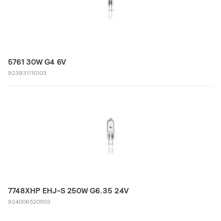
5761 30W G4 6V
923931110103
7748XHP EHJ-S 250W G6.35 24V
924006520503