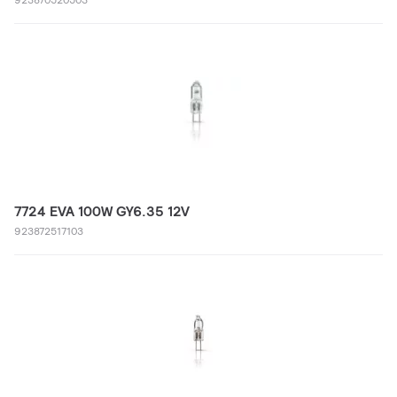
7724 EVA 100W GY6.35 12V
923872517103