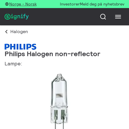
Norge - Norsk
Investorer
Meld deg på nyhetsbrev
Halogen
Philips Halogen non-reflector
Lampe: