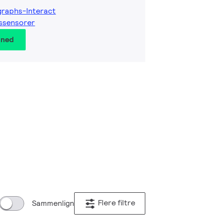
graphs-Interact
ssensorer
 ned
Flere filtre
Sammenlign