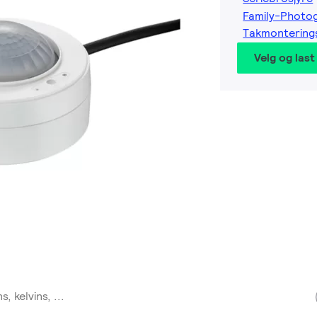
Family-Photo
Takmontering
Velg og last