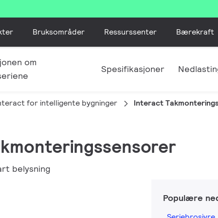
kter
Bruksområder
Ressurssenter
Bærekraft
jonen om
Spesifikasjoner
Nedlastin
seriene
nteract for intelligente bygninger
Interact Takmontering
Takmonteringssensorer
art belysning
Populære ned
Seriebrosjyre