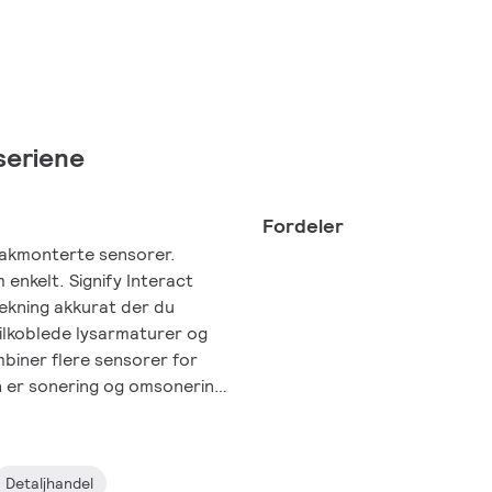
seriene
Fordeler
 takmonterte sensorer.
enkelt. Signify Interact
dekning akkurat der du
tilkoblede lysarmaturer og
mbiner flere sensorer for
en er sonering og omsonering
kontroll uten begrensninger.
ser og uovertruffen
Detaljhandel