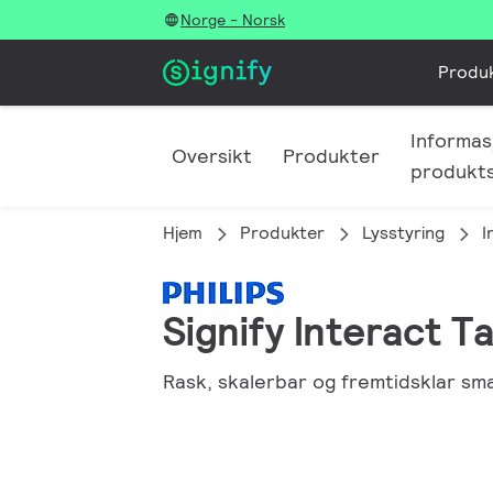
Norge - Norsk
Produ
Informas
Oversikt
Produkter
produkt
Hjem
Produkter
Lysstyring
I
Signify Interact 
Rask, skalerbar og fremtidsklar sm