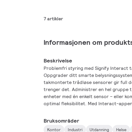
7 artikler
Informasjonen om produkt
Beskrivelse
Problemfri styring med Signify Interact
Oppgrader ditt smarte belysningssystem 
takmonterte trådløse sensorer gir full 
trenger det. Administrer en hel gruppe 
enheter med én enkelt sensor – eller ko
optimal fleksibilitet. Med Interact-app
enkelt og trådløst, noe som gir deg full 
Resultatet? Enestående energibesparel
Bruksområder
fleksibilitet for alle miljøer.
Kontor
Industri
Utdanning
Helse