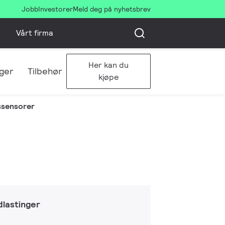
Jobb
Investorer
Meld deg på nyhetsbrev
Vårt firma
Her kan du
ger
Tilbehør
kjøpe
ssensorer
lastinger