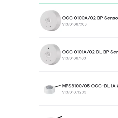
OCC 0100A/02 BP Senso
913701067003
OCC 0101A/02 DL BP Se
913701067103
MPS3100/05 OCC-DL IA
913701071203