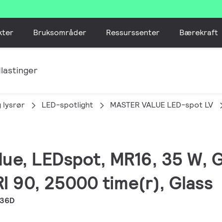
kter
Bruksområder
Ressurssenter
Bærekraft
lastinger
 lysrør
LED-spotlight
MASTER VALUE LED-spot LV
lue, LEDspot, MR16, 35 W, 
I 90, 25000 time(r), Glass
 36D