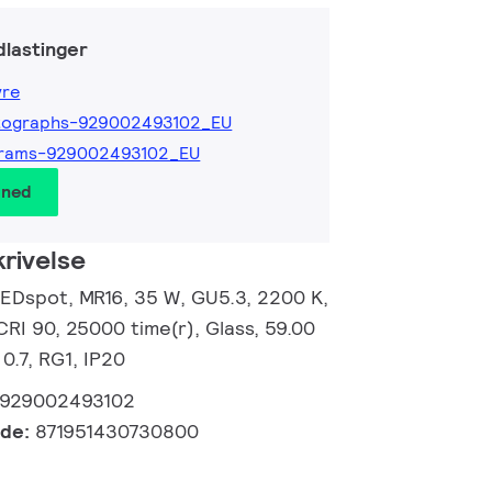
lastinger
yre
tographs-929002493102_EU
grams-929002493102_EU
 ned
rivelse
EDspot, MR16, 35 W, GU5.3, 2200 K,
CRI 90, 25000 time(r), Glass, 59.00
0.7, RG1, IP20
929002493102
kode:
871951430730800