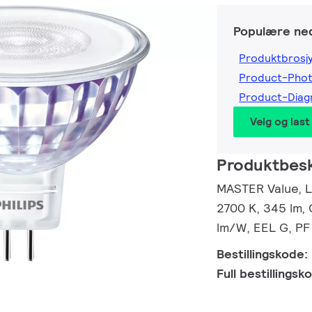
Populære ned
Produktbrosj
Product-Pho
Product-Dia
Velg og last
Produktbesk
MASTER Value, L
2700 K, 345 lm, 
lm/W, EEL G, PF 
Bestillingskode:
Full bestillings