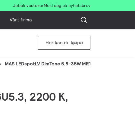
Jobb
Investorer
Meld deg på nyhetsbrev
Vårt firma
Her kan du kjøpe
MAS LEDspotLV DimTone 5.8-35W MR16 36D
GU5.3, 2200 K,