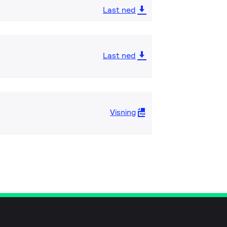
Last ned
Last ned
Visning