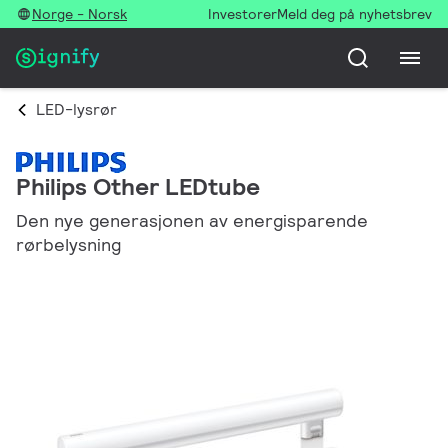
Norge - Norsk
Investorer
Meld deg på nyhetsbrev
LED-lysrør
Philips Other LEDtube
Den nye generasjonen av energisparende
rørbelysning