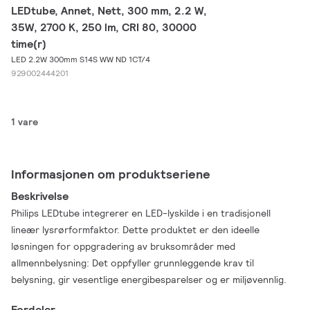
LEDtube, Annet, Nett, 300 mm, 2.2 W,
35W, 2700 K, 250 lm, CRI 80, 30000
time(r)
LED 2.2W 300mm S14S WW ND 1CT/4
929002444201
1 vare
Informasjonen om produktseriene
Beskrivelse
Philips LEDtube integrerer en LED-lyskilde i en tradisjonell
lineær lysrørformfaktor. Dette produktet er den ideelle
løsningen for oppgradering av bruksområder med
allmennbelysning: Det oppfyller grunnleggende krav til
belysning, gir vesentlige energibesparelser og er miljøvennlig.
Fordeler