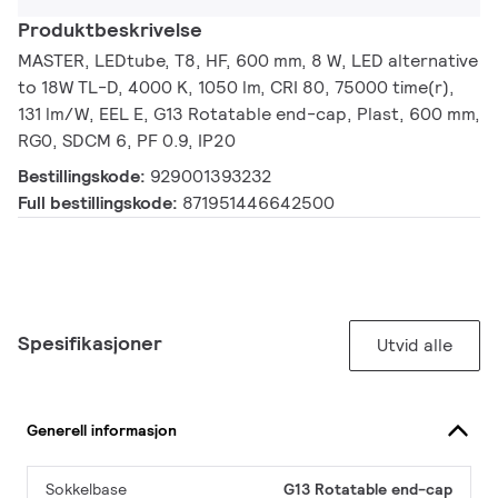
Produktbeskrivelse
MASTER, LEDtube, T8, HF, 600 mm, 8 W, LED alternative
to 18W TL-D, 4000 K, 1050 lm, CRI 80, 75000 time(r),
131 lm/W, EEL E, G13 Rotatable end-cap, Plast, 600 mm,
RG0, SDCM 6, PF 0.9, IP20
Bestillingskode:
929001393232
Full bestillingskode:
871951446642500
Spesifikasjoner
Utvid alle
Generell informasjon
Sokkelbase
G13 Rotatable end-cap