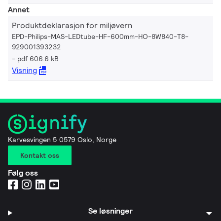
Annet
Produktdeklarasjon for miljøvern
EPD-Philips-MAS-LEDtube-HF-600mm-HO-8W840-T8-
929001393232
pdf 606.6 kB
Visning
Karvesvingen 5 0579 Oslo, Norge
Kontakt oss
Følg oss
Se løsninger