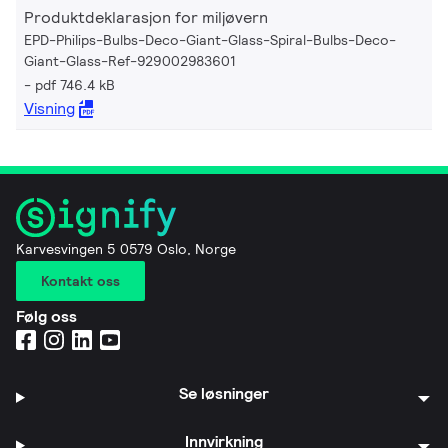
Produktdeklarasjon for miljøvern
EPD-Philips-Bulbs-Deco-Giant-Glass-Spiral-Bulbs-Deco-
Giant-Glass-Ref-929002983601
pdf 746.4 kB
Visning
Karvesvingen 5 0579 Oslo, Norge
Kontakt oss
Følg oss
Se løsninger
Innvirkning