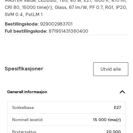
MASTER Value, LEDbulb, T65, 40 W, E27, 1800 K, 470 lm,
CRI 80, 15000 time(r), Glass, 67 lm/W, PF 0.7, RG1, IP20,
SVM 0.4, PstLM 1
Bestillingskode:
929002983701
Full bestillingskode:
871951431380400
Spesifikasjoner
Utvid alle
Generell informasjon
Sokkelbase
E27
Nominell levetid
15 000 time(r)
Brytersyklus
20 000