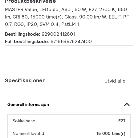
Produktbeskrivelse
MASTER Value, LEDbulb, A60 , 50 W, E27, 2700 K, 650
lm, CRI 80, 15000 time(r), Glass, 90.00 lm/W, EEL F, PF
0.7, RG0, IP20, SVM 0.4, PstLM 1
Bestillingskode:
929002412801
Full bestillingskode:
871869978247400
Spesifikasjoner
Utvid alle
Generell informasjon
Sokkelbase
E27
Nominell levetid
15 000 time(r)