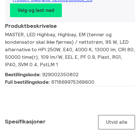
Velg og last ned
Produktbeskrivelse
MASTER, LED Highbay, Highbay, EM (tenner og
kondensator skal ikke fjernes) / nettstrøm, 95 W, LED
alternative to HPI 250W, E40, 4000 K, 13000 lm, CRI 80,
50000 time(r), 109 lm/W, EEL E, PF 0.9, Plast, RG1,
IP40, SVM 0.4, PstLM 1
Bestillingskode:
929002350802
Full bestillingskode:
871869975369600
Spesifikasjoner
Utvid alle