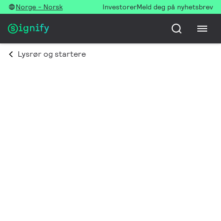
Norge - Norsk
Investorer
Meld deg på nyhetsbrev
Lysrør og startere