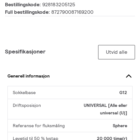
Bestillingskode:
928183205125
Full bestillingskode:
872790087169200
Spesifikasjoner
Utvid alle
Generell informasjon
Sokkelbase
G12
Driftsposisjon
UNIVERSAL [Alle eller
universal (U)]
Referanse for fluksmåling
Sphere
Levetid til 50 % lystap
20 000 time(r)