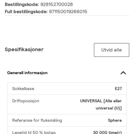
Bestillingskode:
928152700028
Full bestillingskode:
871150019266015
Spesifikasjoner
Utvid alle
Generell informasjon
Sokkelbase
E27
Driftsposisjon
UNIVERSAL [Alle eller
universal (U)]
Referanse for fluksmåling
Sphere
Levetid til 50 % lystap
30 000 time(r)