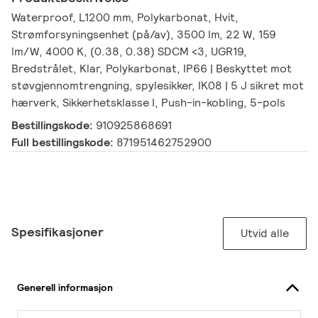
Waterproof, L1200 mm, Polykarbonat, Hvit,
Strømforsyningsenhet (på/av), 3500 lm, 22 W, 159
lm/W, 4000 K, (0.38, 0.38) SDCM <3, UGR19,
Bredstrålet, Klar, Polykarbonat, IP66 | Beskyttet mot
støvgjennomtrengning, spylesikker, IK08 | 5 J sikret mot
hærverk, Sikkerhetsklasse I, Push-in-kobling, 5-pols
Bestillingskode:
910925868691
Full bestillingskode:
871951462752900
Spesifikasjoner
Utvid alle
Generell informasjon