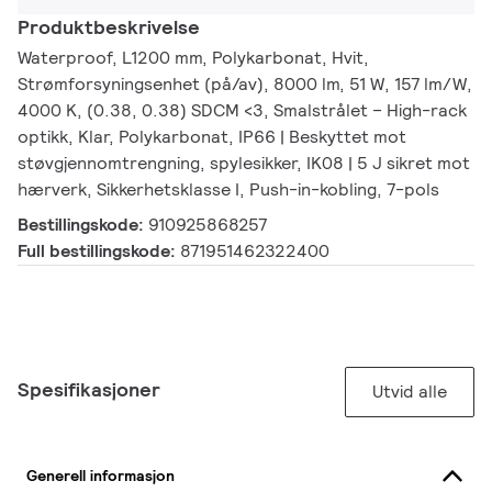
Produktbeskrivelse
Waterproof, L1200 mm, Polykarbonat, Hvit,
Strømforsyningsenhet (på/av), 8000 lm, 51 W, 157 lm/W,
4000 K, (0.38, 0.38) SDCM <3, Smalstrålet – High-rack
optikk, Klar, Polykarbonat, IP66 | Beskyttet mot
støvgjennomtrengning, spylesikker, IK08 | 5 J sikret mot
hærverk, Sikkerhetsklasse I, Push-in-kobling, 7-pols
Bestillingskode:
910925868257
Full bestillingskode:
871951462322400
Spesifikasjoner
Utvid alle
Generell informasjon