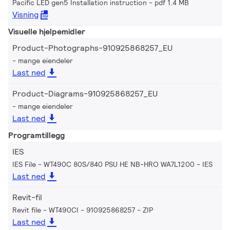
Pacific LED gen5 Installation instruction
pdf 1.4 MB
Visning
Visuelle hjelpemidler
Product-Photographs-910925868257_EU
mange eiendeler
Last ned
Product-Diagrams-910925868257_EU
mange eiendeler
Last ned
Programtillegg
IES
IES File - WT490C 80S/840 PSU HE NB-HRO WA7L1200
IES
Last ned
Revit-fil
Revit file - WT490CI - 910925868257
ZIP
Last ned