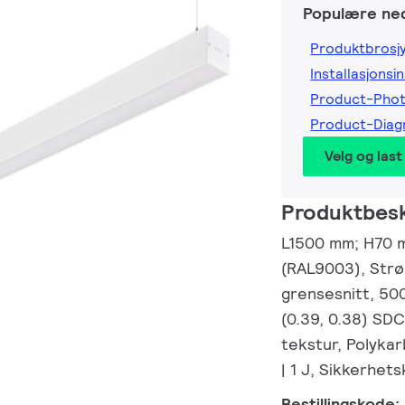
Populære ned
Produktbrosj
Installasjonsi
Product-Pho
Product-Dia
Velg og last
Produktbesk
L1500 mm; H70 mm
(RAL9003), Str
grensesnitt, 50
(0.39, 0.38) SD
tekstur, Polykar
| 1 J, Sikkerhets
Bestillingskode: