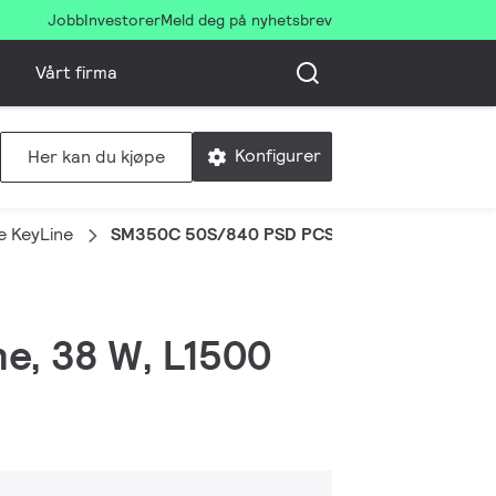
Jobb
Investorer
Meld deg på nyhetsbrev
Vårt firma
Konfigurer
Her kan du kjøpe
e KeyLine
SM350C 50S/840 PSD PCS L1500 WH
ne, 38 W, L1500