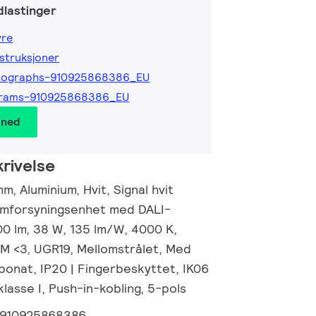
lastinger
yre
nstruksjoner
tographs-910925868386_EU
grams-910925868386_EU
 ned
rivelse
, Aluminium, Hvit, Signal hvit
ømforsyningsenhet med DALI-
00 lm, 38 W, 135 lm/W, 4000 K,
CM <3, UGR19, Mellomstrålet, Med
bonat, IP20 | Fingerbeskyttet, IK06
klasse I, Push-in-kobling, 5-pols
910925868386