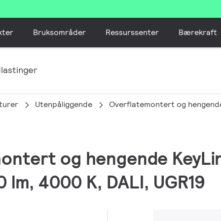
kter
Bruksområder
Ressurssenter
Bærekraft
lastinger
turer
Utenpåliggende
Overflatemontert og hengend
montert og hengende KeyLi
 lm, 4000 K, DALI, UGR19