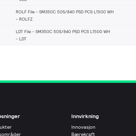
ROLF File - SM350C 50S/840 PSD PCS L1500 WH
ROLFZ
LDT File - SM350C 50S/840 PSD PCS L1500 WH
LDT
øsninger
Innvirkning
ukter
Innovasjon
sområder
Bærekraft