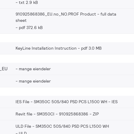
txt 2.9 kB
910925868386_EU.no_NO.PROF Product - full data
sheet
pdf 372.6 kB
KeyLine Installation Instruction
pdf 3.0 MB
_EU
mange eiendeler
mange eiendeler
IES File - SM350C 50S/840 PSD PCS L1500 WH
IES
Revit file - SM350CI - 910925868386
ZIP
ULD File - SM350C 50S/840 PSD PCS L1500 WH
ULD