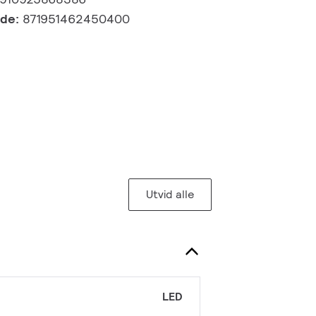
kode:
871951462450400
Utvid alle
LED