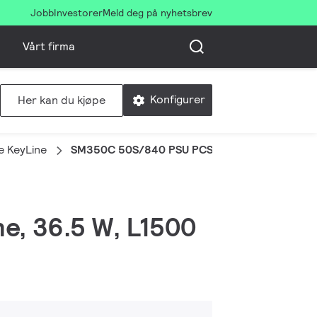
Jobb
Investorer
Meld deg på nyhetsbrev
Vårt firma
Konfigurer
Her kan du kjøpe
e KeyLine
SM350C 50S/840 PSU PCS L1500 BK
e, 36.5 W, L1500