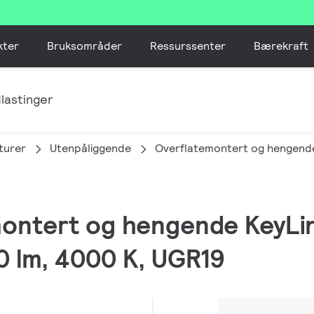
kter
Bruksområder
Ressurssenter
Bærekraft
lastinger
turer
Utenpåliggende
Overflatemontert og hengend
montert og hengende KeyLin
 lm, 4000 K, UGR19