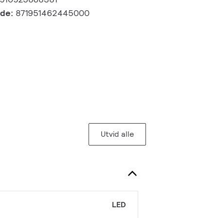
kode:
871951462445000
Utvid alle
LED