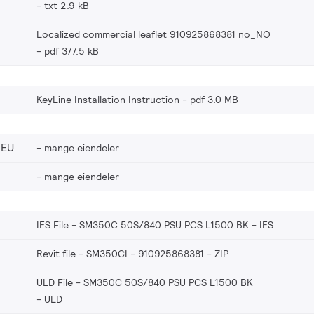
txt 2.9 kB
Localized commercial leaflet 910925868381 no_NO
pdf 377.5 kB
KeyLine Installation Instruction
pdf 3.0 MB
_EU
mange eiendeler
mange eiendeler
IES File - SM350C 50S/840 PSU PCS L1500 BK
IES
Revit file - SM350CI - 910925868381
ZIP
ULD File - SM350C 50S/840 PSU PCS L1500 BK
ULD