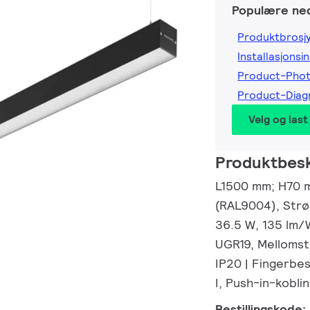
Populære ned
Produktbrosj
Installasjonsi
Product-Pho
Product-Dia
Velg og last
Produktbesk
L1500 mm; H70 mm
(RAL9004), Strø
36.5 W, 135 lm/
UGR19, Mellomst
IP20 | Fingerbes
I, Push-in-kobli
Bestillingskode: