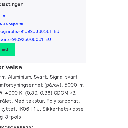
lastinger
yre
nstruksjoner
tographs-910925868381_EU
grams-910925868381_EU
 ned
rivelse
, Aluminium, Svart, Signal svart
mforsyningsenhet (på/av), 5000 lm,
W, 4000 K, (0.39, 0.38) SDCM <3,
rålet, Med tekstur, Polykarbonat,
kyttet, IK06 | 1 J, Sikkerhetsklasse
ng, 3-pols
910925868381