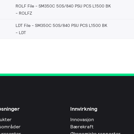
ROLF File - SM350C 50S/840 PSU PCS L1500 BK
ROLFZ
LDT File - SM350C 50S/840 PSU PCS L1500 BK
LDT
øsninger
Innvirkning
ukter
Innovasjon
sområder
Bærekraft
urssenter
Økonomiske rapporter