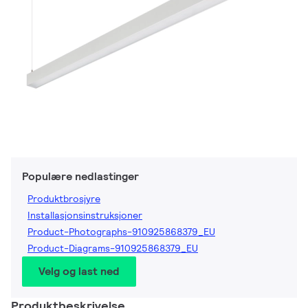
Populære nedlastinger
Produktbrosjyre
Installasjonsinstruksjoner
Product-Photographs-910925868379_EU
Product-Diagrams-910925868379_EU
Velg og last ned
Produktbeskrivelse