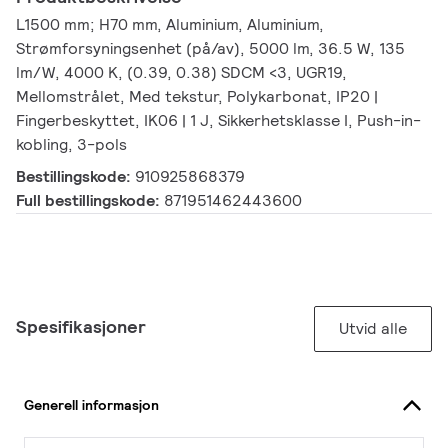
L1500 mm; H70 mm, Aluminium, Aluminium,
Strømforsyningsenhet (på/av), 5000 lm, 36.5 W, 135
lm/W, 4000 K, (0.39, 0.38) SDCM <3, UGR19,
Mellomstrålet, Med tekstur, Polykarbonat, IP20 |
Fingerbeskyttet, IK06 | 1 J, Sikkerhetsklasse I, Push-in-
kobling, 3-pols
Bestillingskode:
910925868379
Full bestillingskode:
871951462443600
Spesifikasjoner
Utvid alle
Generell informasjon