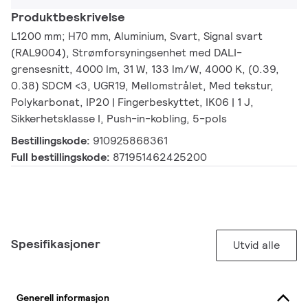
Produktbeskrivelse
L1200 mm; H70 mm, Aluminium, Svart, Signal svart
(RAL9004), Strømforsyningsenhet med DALI-
grensesnitt, 4000 lm, 31 W, 133 lm/W, 4000 K, (0.39,
0.38) SDCM <3, UGR19, Mellomstrålet, Med tekstur,
Polykarbonat, IP20 | Fingerbeskyttet, IK06 | 1 J,
Sikkerhetsklasse I, Push-in-kobling, 5-pols
Bestillingskode:
910925868361
Full bestillingskode:
871951462425200
Spesifikasjoner
Utvid alle
Generell informasjon