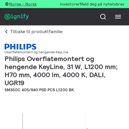
Norge - Norsk
Investorer
Meld deg på nyhetsbrev
Tilbake til produktfamilie
Overflatemontert og hengende KeyLine
Philips Overflatemontert og
hengende KeyLine, 31 W, L1200 mm;
H70 mm, 4000 lm, 4000 K, DALI,
UGR19
SM350C 40S/840 PSD PCS L1200 BK