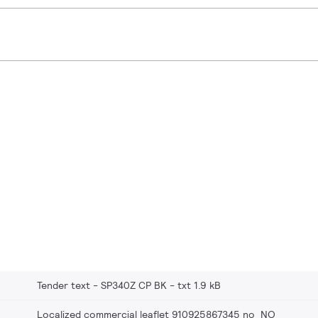
Tender text - SP340Z CP BK
txt 1.9 kB
Localized commercial leaflet 910925867345 no_NO