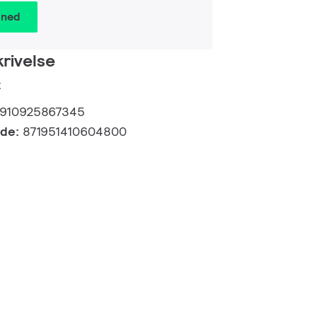
 ned
rivelse
t
910925867345
kode:
871951410604800