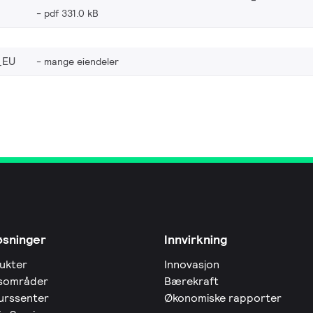
pdf 331.0 kB
_EU
mange eiendeler
øsninger
Innvirkning
ukter
Innovasjon
sområder
Bærekraft
urssenter
Økonomiske rapporter