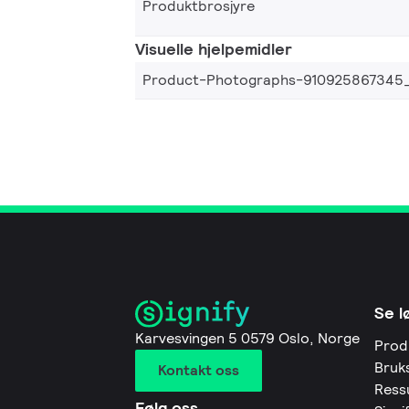
Produktbrosjyre
Visuelle hjelpemidler
Product-Photographs-910925867345
Se l
Karvesvingen 5 0579 Oslo, Norge
Prod
Bruk
Kontakt oss
Ress
Følg oss