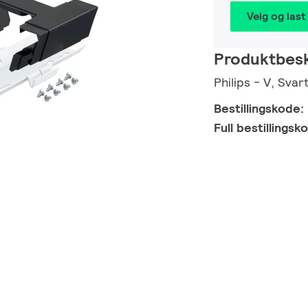
Velg og last
Produktbesk
Philips - V, Svar
Bestillingskode:
Full bestillings