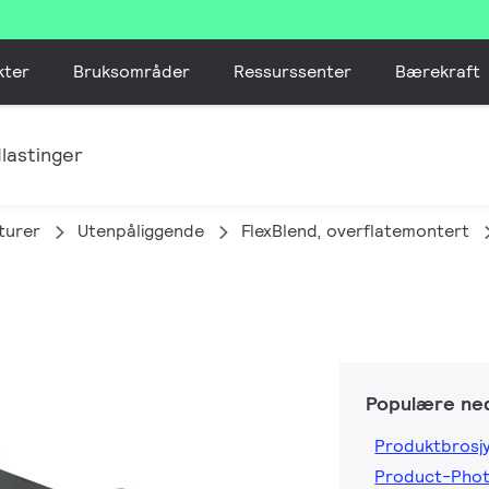
kter
Bruksområder
Ressurssenter
Bærekraft
lastinger
turer
Utenpåliggende
FlexBlend, overflatemontert
Populære ned
Produktbrosj
Product-Pho