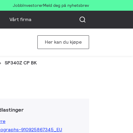
Jobb
Investorer
Meld deg på nyhetsbrev
Vårt firma
Her kan du kjøpe
SP340Z CP BK
lastinger
yre
tographs-910925867345_EU