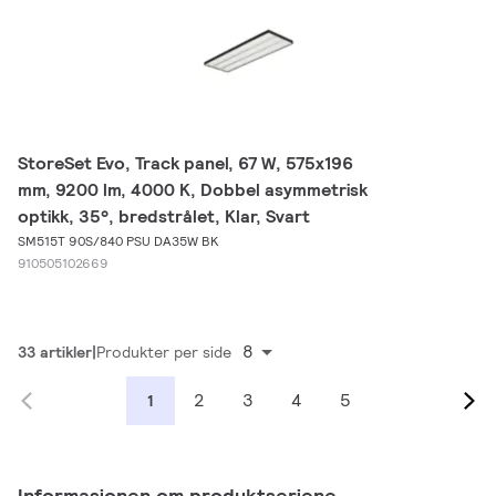
StoreSet Evo, Track panel, 67 W, 575x196
mm, 9200 lm, 4000 K, Dobbel asymmetrisk
optikk, 35°, bredstrålet, Klar, Svart
SM515T 90S/840 PSU DA35W BK
910505102669
8
33 artikler
Produkter per side
2
3
4
5
1
Informasjonen om produktseriene