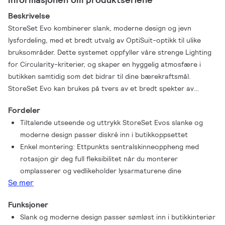
Beskrivelse
StoreSet Evo kombinerer slank, moderne design og jevn
lysfordeling, med et bredt utvalg av OptiSuit-optikk til ulike
bruksområder. Dette systemet oppfyller våre strenge Lighting
for Circularity-kriterier, og skaper en hyggelig atmosfære i
butikken samtidig som det bidrar til dine bærekraftsmål.
StoreSet Evo kan brukes på tvers av et bredt spekter av
bruksområder i butikker: kan enkelt kobles til strømskinner,
Fordeler
Maxos fusjon-skinner eller innfelte tak.
Tiltalende utseende og uttrykk StoreSet Evos slanke og
moderne design passer diskré inn i butikkoppsettet
Enkel montering: Ettpunkts sentralskinneoppheng med
rotasjon gir deg full fleksibilitet når du monterer
omplasserer og vedlikeholder lysarmaturene dine
Se mer
Funksjoner
Slank og moderne design passer sømløst inn i butikkinteriør