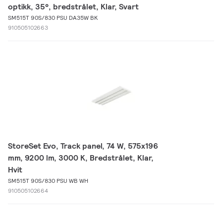
optikk, 35°, bredstrålet, Klar, Svart
SM515T 90S/830 PSU DA35W BK
910505102663
StoreSet Evo, Track panel, 74 W, 575x196
mm, 9200 lm, 3000 K, Bredstrålet, Klar,
Hvit
SM515T 90S/830 PSU WB WH
910505102664