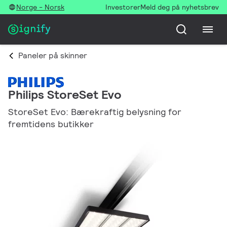
Norge - Norsk
Investorer
Meld deg på nyhetsbrev
Paneler på skinner
Philips StoreSet Evo
StoreSet Evo: Bærekraftig belysning for
fremtidens butikker