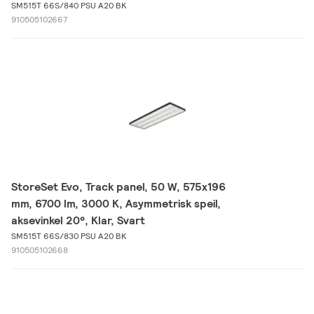
SM515T 66S/840 PSU A20 BK
910505102667
StoreSet Evo, Track panel, 50 W, 575x196
mm, 6700 lm, 3000 K, Asymmetrisk speil,
aksevinkel 20°, Klar, Svart
SM515T 66S/830 PSU A20 BK
910505102668