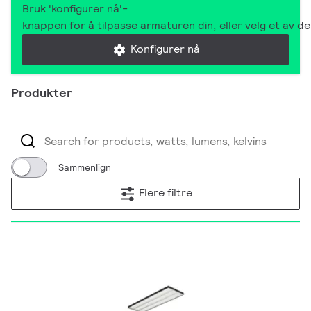
Bruk 'konfigurer nå'-
knappen for å tilpasse armaturen din, eller velg et av 
Konfigurer nå
Produkter
Sammenlign
Flere filtre