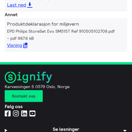
Last ned
Annet
Produktdeklarasjon for miljøvern
EPD Philips StoreSet Evo SM515T Ref 910505102708.pdf
pdf 967.6 kB
Visning
Karvesvingen 5 0579 Oslo, Norge
Kontakt oss
Følg oss
Se løsninger